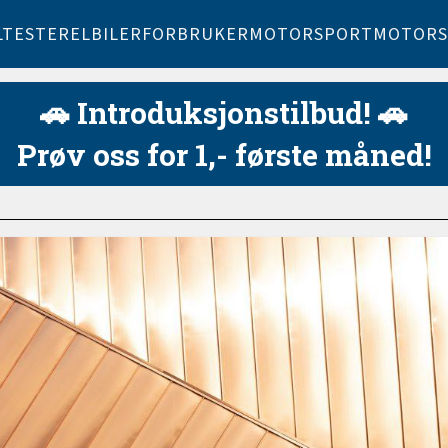
LTESTER
ELBILER
FORBRUKER
MOTORSPORT
MOTORS
🚗 Introduksjonstilbud! 🚗
Prøv oss for 1,- første måned!