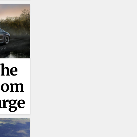
che
som
arge