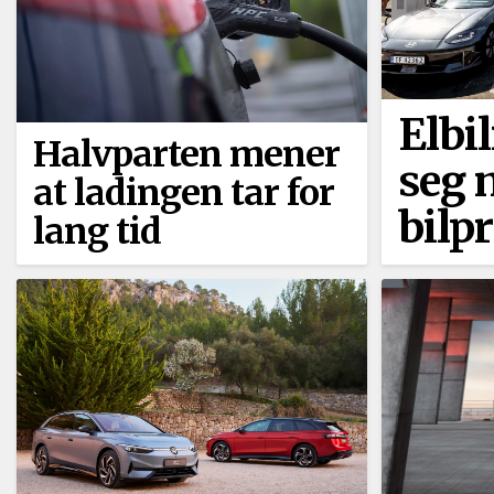
Elbi
Halvparten mener
seg 
at ladingen tar for
bilp
lang tid