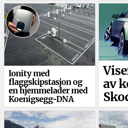
Vise
Ionity med
av 
flaggskipstasjon og
en hjemmelader med
Sko
Koenigsegg-DNA