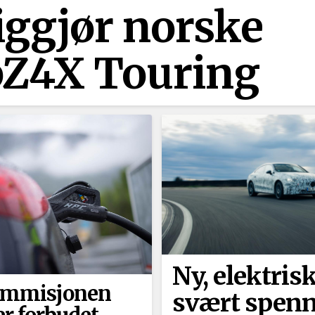
iggjør norske
 bZ4X Touring
Ny, elektris
ommisjonen
svært spen