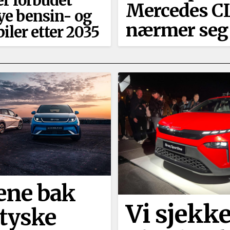
r forbudet
Mercedes C
ye bensin- og
nærmer seg
biler etter 2035
ene bak
Vi sjekke
 tyske