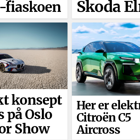
Skoda El
l-fiaskoen
kt konsept
Her er elekt
s på Oslo
Citroën C5
or Show
Aircross