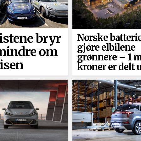
listene bryr
Norske batterie
gjøre elbilene
mindre om
grønnere –⁠ 1 m
risen
kroner er delt 