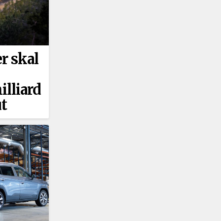
r skal
illiard
ut