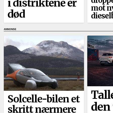
droppe
i distriktene er
mot n
død
diesel
Tall
Solcelle-bilen et
den
skritt nærmere