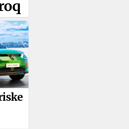
roq
riske