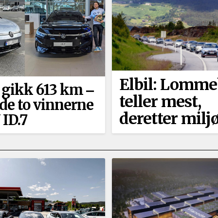
Elbil: Lomm
 gikk 613 km ‒
teller mest,
 de to vinnerne
deretter milj
ID.7