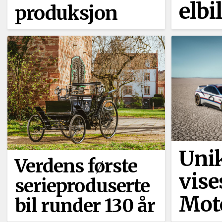
elbi
produksjon
Uni
Verdens første
vise
serieproduserte
Mot
bil runder 130 år