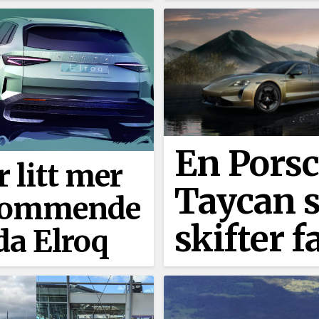
En Pors
r litt mer
Taycan 
kommende
skifter f
da Elroq