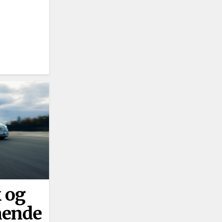
k og
nende