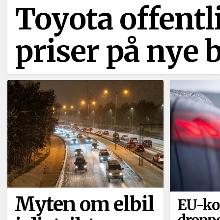
Toyota offentl
priser på nye
Myten om elbil
EU-k