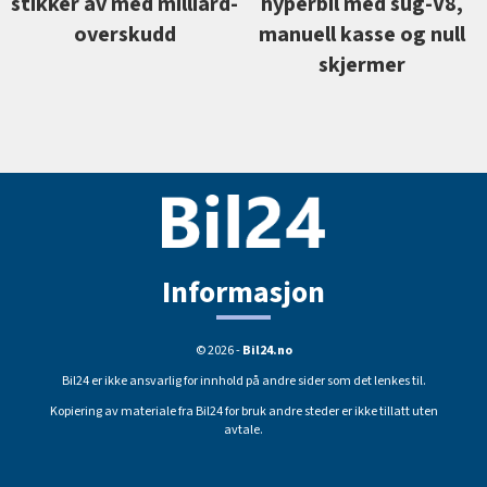
stikker av med milliard-
hyperbil med sug-V8,
overskudd
manuell kasse og null
skjermer
Informasjon
© 2026 -
Bil24.no
Bil24 er ikke ansvarlig for innhold på andre sider som det lenkes til.
Kopiering av materiale fra Bil24 for bruk andre steder er ikke tillatt uten
avtale.