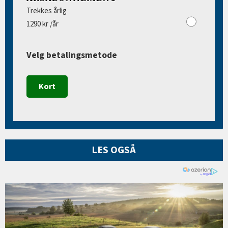
Trekkes årlig
1290 kr /år
Velg betalingsmetode
Kort
LES OGSÅ