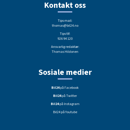
Kontakt oss
Tips mail:
thomas@bil24.no
Tips tlf:
926 94 120
Ansvarlig redaktør:
Thomas Hildonen
Sosiale medier
Bil24
på Facebook
Bil24
på Twitter
Bil24
på Instagram
Bil24 på Youtube