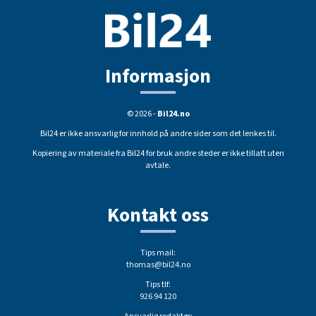
Informasjon
© 2026 -
Bil24.no
Bil24 er ikke ansvarlig for innhold på andre sider som det lenkes til.
Kopiering av materiale fra Bil24 for bruk andre steder er ikke tillatt uten
avtale.
Kontakt oss
Tips mail:
thomas@bil24.no
Tips tlf:
926 94 120