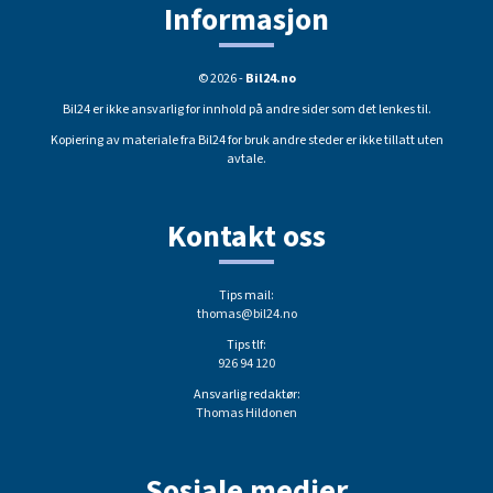
Informasjon
© 2026 -
Bil24.no
Bil24 er ikke ansvarlig for innhold på andre sider som det lenkes til.
Kopiering av materiale fra Bil24 for bruk andre steder er ikke tillatt uten
avtale.
Kontakt oss
Tips mail:
thomas@bil24.no
Tips tlf:
926 94 120
Ansvarlig redaktør:
Thomas Hildonen
Sosiale medier