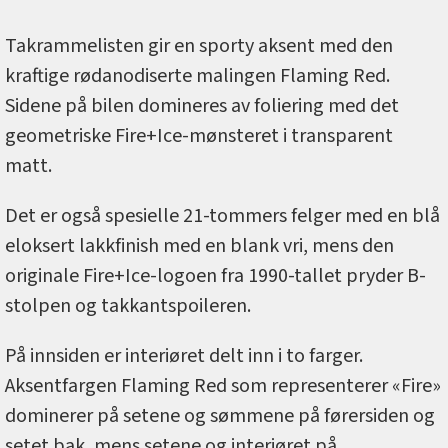
Takrammelisten gir en sporty aksent med den
kraftige rødanodiserte malingen Flaming Red.
Sidene på bilen domineres av foliering med det
geometriske Fire+Ice-mønsteret i transparent
matt.
Det er også spesielle 21-tommers felger med en blå
eloksert lakkfinish med en blank vri, mens den
originale Fire+Ice-logoen fra 1990-tallet pryder B-
stolpen og takkantspoileren.
På innsiden er interiøret delt inn i to farger.
Aksentfargen Flaming Red som representerer «Fire»
dominerer på setene og sømmene på førersiden og
setet bak, mens setene og interiøret på