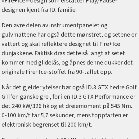
«Fire+Ice»-design som erstatter Play/Pause-
designen kjent fra ID. familie.
Den øvre delen av instrumentpanelet og
gulvmattene har også dette mønstret, og setene er
vattert og skal reflektere designet til Fire+Ice
dunjakkene. Faktisk dras dette så langt at setet
kommer med glidelås, og åpnes denne dukker det
originale Fire+Ice-stoffet fra 90-tallet opp.
Når det gjelder ytelser bør også ID.3 GTX hedre Golf
GTI’en ganske grei, for i en ID.3 GTX Performance er
det 240 kW/326 hk og et dreiemoment på 545 Nm.
0-100 km/t tar 5,7 sekunder, mens toppfarten er
elektronisk begrenset til 200 km/t.