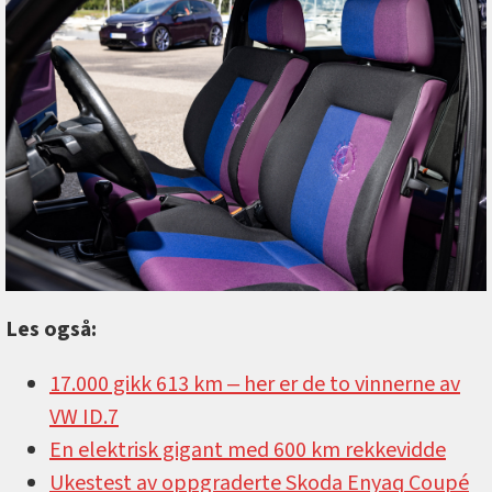
Les også:
17.000 gikk 613 km ‒ her er de to vinnerne av
VW ID.7
En elektrisk gigant med 600 km rekkevidde
Ukestest av oppgraderte Skoda Enyaq Coupé