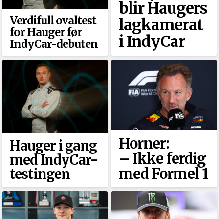
blir Haugers
Verdifull ovaltest
lagkamerat
for Hauger før
i IndyCar
IndyCar-debuten
Horner:
Hauger i gang
–⁠ Ikke ferdig
med IndyCar-
med Formel 1
testingen