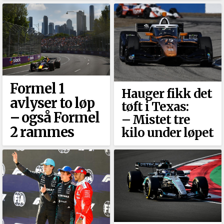
Formel 1
Hauger fikk det
avlyser to løp
tøft i Texas:
–⁠ også Formel
–⁠ Mistet tre
2 rammes
kilo under løpet