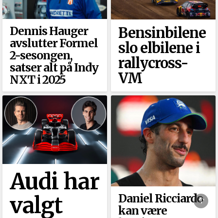
Dennis Hauger
Bensinbilene
avslutter Formel
slo elbilene i
2-sesongen,
rallycross-
satser alt på Indy
VM
NXT i 2025
Audi har
Daniel Ricciardo
valgt
kan være