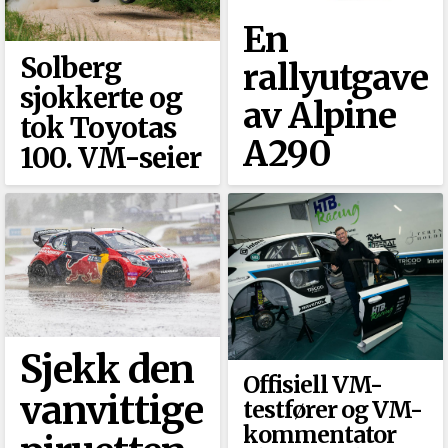
En
Solberg
rallyutgave
sjokkerte og
av Alpine
tok Toyotas
A290
100. VM-seier
Sjekk den
Offisiell VM-
vanvittige
testfører og VM-
kommentator