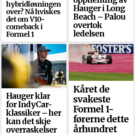
hybridløsningen
Hauger i Long
over? Nå hviskes
Beach –⁠ Palou
det om V10-
overtok
comeback i
ledelsen
Formel 1
Kåret de
Hauger klar
svakeste
for IndyCar-
Formel 1-
klassiker –⁠ her
førerne dette
kan det skje
århundret
overraskelser