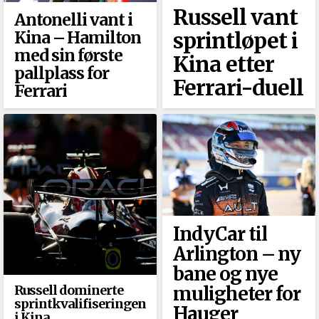
Russell vant
Antonelli vant i
Kina –⁠ Hamilton
sprintløpet i
med sin første
Kina etter
pallplass for
Ferrari-duell
Ferrari
IndyCar til
Arlington –⁠ ny
bane og nye
Russell dominerte
muligheter for
sprintkvalifiseringen
Hauger
i Kina