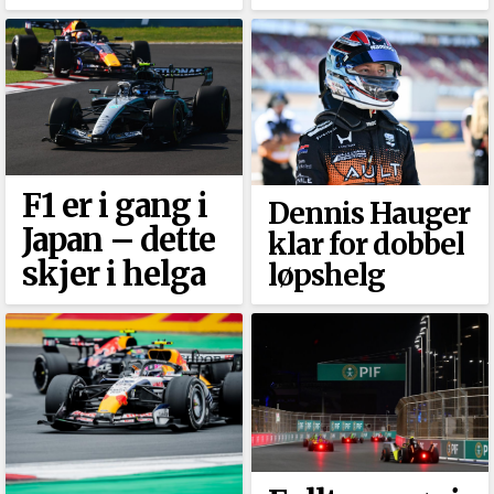
F1 er i gang i
Dennis Hauger
Japan –⁠ dette
klar for dobbel
skjer i helga
løpshelg