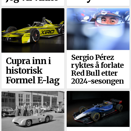
Sergio Pérez
Cupra inn i
ryktes å forlate
historisk
Red Bull etter
Formel E-lag
2024-sesongen