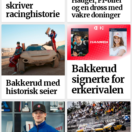
Hauger, F1-biler
skriver
og en drøss med
racinghistorie
vakre doninger
Bakkerud
signerte for
Bakkerud med
erkerivalen
historisk seier