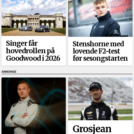
Singer får
Stenshorne med
hovedrollen på
lovende F2-test
Goodwood i 2026
før sesongstarten
Grosjean