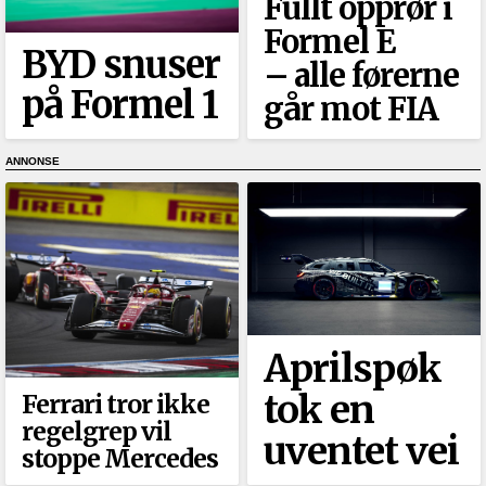
Fullt opprør i
Formel E
BYD snuser
–⁠ alle førerne
på Formel 1
går mot FIA
Aprilspøk
tok en
Ferrari tror ikke
regelgrep vil
uventet vei
stoppe Mercedes