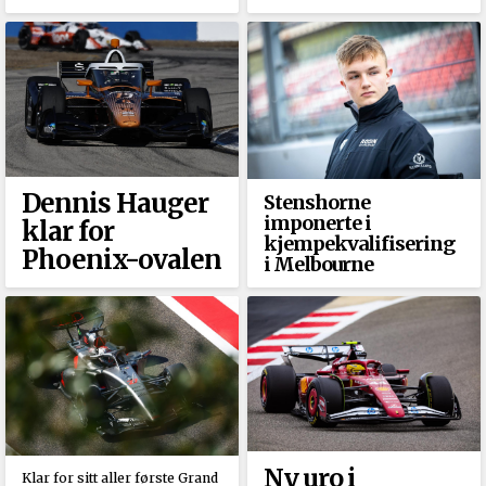
Dennis Hauger
Stenshorne
imponerte i
klar for
kjempekvalifisering
Phoenix-ovalen
i Melbourne
Ny uro i
Klar for sitt aller første Grand