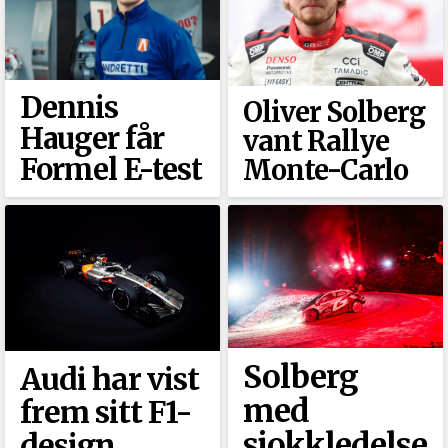
Dennis
Oliver Solberg
Hauger får
vant Rallye
Formel E-test
Monte-Carlo
Solberg
Audi har vist
med
frem sitt F1-
sjokkledelse
design