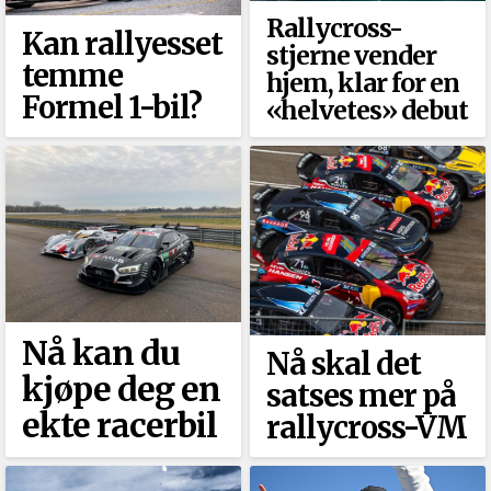
Rallycross-
Kan rallyesset
stjerne vender
temme
hjem, klar for en
Formel 1-bil?
«helvetes» debut
Nå kan du
Nå skal det
kjøpe deg en
satses mer på
ekte racerbil
rallycross-VM