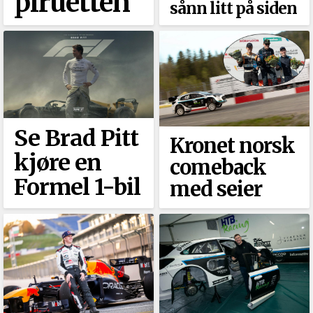
piruetten
sånn litt på siden
Se Brad Pitt
Kronet norsk
kjøre en
comeback
Formel 1-bil
med seier