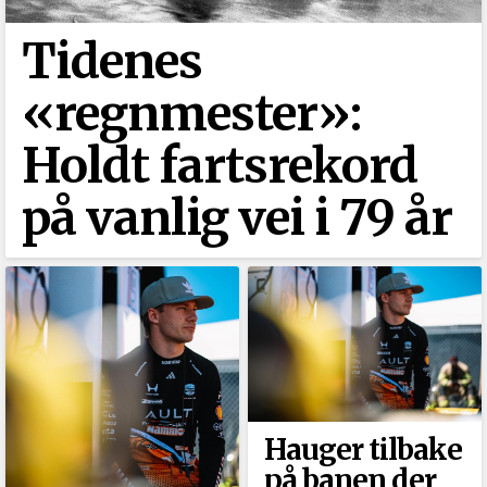
Tidenes
«regnmester»:
Holdt fartsrekord
på vanlig vei i 79 år
Hauger tilbake
på banen der