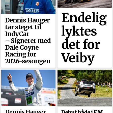
Endelig
Dennis Hauger
tar steget til
lyktes
IndyCar
–⁠ Signerer med
det for
Dale Coyne
Racing for
Veiby
2026-sesongen
Dennis Hauger
Debut både i EM