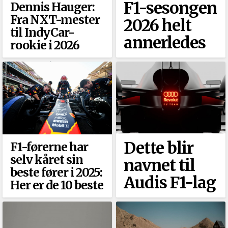
F1-sesongen
Dennis Hauger:
Fra NXT-mester
2026 helt
til IndyCar-
annerledes
rookie i 2026
Dette blir
F1-førerne har
selv kåret sin
navnet til
beste fører i 2025:
Audis F1-lag
Her er de 10 beste