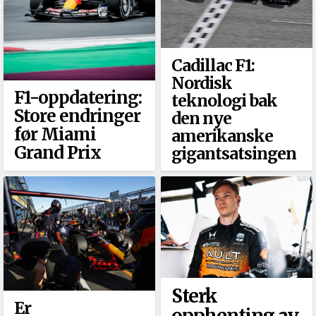
Cadillac F1:
Nordisk
F1-oppdatering:
teknologi bak
Store endringer
den nye
før Miami
amerikanske
Grand Prix
gigantsatsingen
Sterk
Er
opphenting av