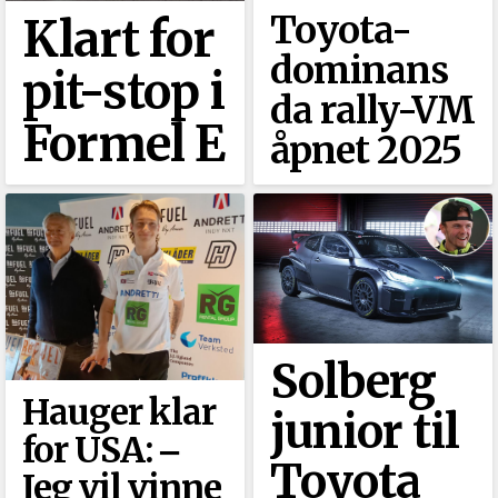
Toyota-
Klart for
dominans
pit-stop i
da rally-VM
Formel E
åpnet 2025
Solberg
Hauger klar
junior til
for USA: ‒
Toyota
Jeg vil vinne