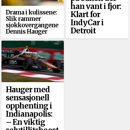
han vant i fjor:
Drama i kulissene:
Klart for
Slik rammer
IndyCar i
sjokkovergangene
Detroit
Dennis Hauger
Hauger med
sensasjonell
opphenting i
Indianapolis:
–⁠ En viktig