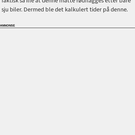
faktisk så ille at denne måtte rødflagges etter bare
sju biler. Dermed ble det kalkulert tider på denne.