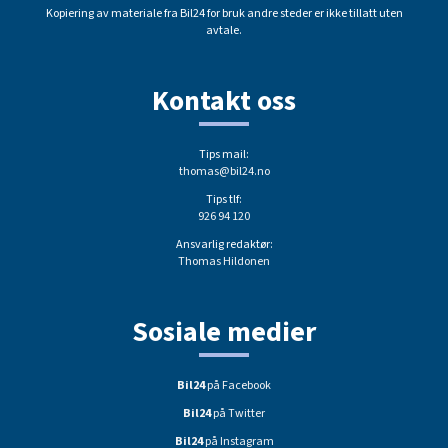
Kopiering av materiale fra Bil24 for bruk andre steder er ikke tillatt uten
avtale.
Kontakt oss
Tips mail:
thomas@bil24.no
Tips tlf:
926 94 120
Ansvarlig redaktør:
Thomas Hildonen
Sosiale medier
Bil24
på Facebook
Bil24
på Twitter
Bil24
på Instagram