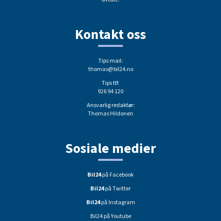
Kontakt oss
Tips mail:
thomas@bil24.no
Tips tlf:
926 94 120
Ansvarlig redaktør:
Thomas Hildonen
Sosiale medier
Bil24
på Facebook
Bil24
på Twitter
Bil24
på Instagram
Bil24 på Youtube