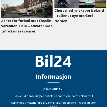
Chery med ny eksportrekord
–⁠ ruller ut nye merker i
Åpner for forbud mot fossile
Norden
varebiler i Oslo –⁠ advarer mot
tøffe konsekvenser
Informasjon
© 2026 -
Bil24.no
Bil24 er ikke ansvarlig for innhold på andre sider som det lenkes til.
Kopiering av materiale fra Bil24 for bruk andre steder er ikke tillatt uten
avtale.