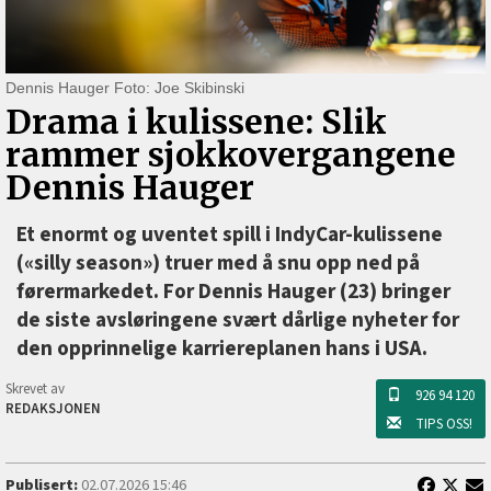
Dennis Hauger Foto: Joe Skibinski
Drama i kulissene: Slik
rammer sjokkovergangene
Dennis Hauger
Et enormt og uventet spill i IndyCar-kulissene
(«silly season») truer med å snu opp ned på
førermarkedet. For Dennis Hauger (23) bringer
de siste avsløringene svært dårlige nyheter for
den opprinnelige karriereplanen hans i USA.
Skrevet av
926 94 120
REDAKSJONEN
TIPS OSS!
Publisert:
02.07.2026 15:46