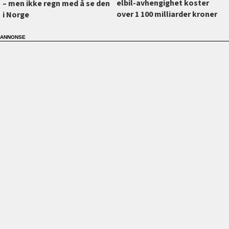
elbil-avhengighet koster
–⁠ men ikke regn med å se den
over 1 100 milliarder kroner
i Norge