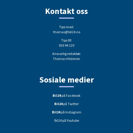
Kontakt oss
Tips mail:
thomas@bil24.no
Tips tlf:
926 94 120
Ansvarlig redaktør:
Thomas Hildonen
Sosiale medier
Bil24
på Facebook
Bil24
på Twitter
Bil24
på Instagram
Bil24 på Youtube