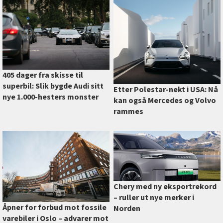
405 dager fra skisse til
superbil: Slik bygde Audi sitt
Etter Polestar-nekt i USA: Nå
nye 1.000-hesters monster
kan også Mercedes og Volvo
rammes
Chery med ny eksportrekord
–⁠ ruller ut nye merker i
Åpner for forbud mot fossile
Norden
varebiler i Oslo –⁠ advarer mot