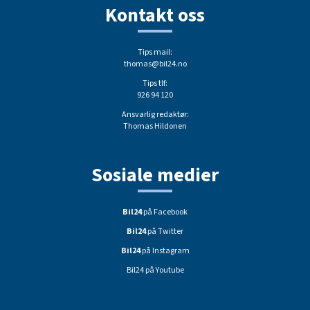
Kontakt oss
Tips mail:
thomas@bil24.no
Tips tlf:
926 94 120
Ansvarlig redaktør:
Thomas Hildonen
Sosiale medier
Bil24
på Facebook
Bil24
på Twitter
Bil24
på Instagram
Bil24 på Youtube