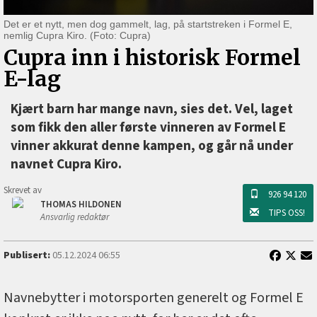
Det er et nytt, men dog gammelt, lag, på startstreken i Formel E,
nemlig Cupra Kiro. (Foto: Cupra)
Cupra inn i historisk Formel
E-lag
Kjært barn har mange navn, sies det. Vel, laget
som fikk den aller første vinneren av Formel E
vinner akkurat denne kampen, og går nå under
navnet Cupra Kiro.
Skrevet av
926 94 120
THOMAS HILDONEN
TIPS OSS!
Ansvarlig redaktør
Publisert:
05.12.2024 06:55
Navnebytter i motorsporten generelt og Formel E