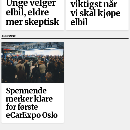
Unge velger
viktigst når
elbil, eldre
vi skal kjøpe
mer skeptisk
elbil
Spennende
merker klare
for første
eCarExpo Oslo