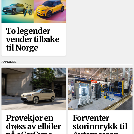
To legender
vender tilbake
til Norge
Prøvekjør en
Forventer
drøss av elbiler
storinnrykk til