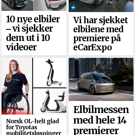
10 nye elbiler
Vi har sjekket
‒ vi sjekker
elbilene med
dem ut i 10
premiere på
videoer
eCarExpo
Elbilmessen
med hele 14
Norsk OL-helt glad
for Toyotas
premierer
mobilitetsløsninger