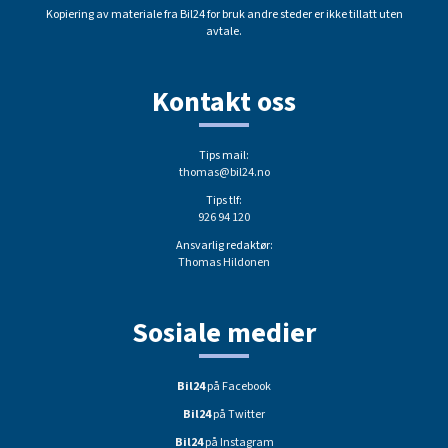
Kopiering av materiale fra Bil24 for bruk andre steder er ikke tillatt uten
avtale.
Kontakt oss
Tips mail:
thomas@bil24.no
Tips tlf:
926 94 120
Ansvarlig redaktør:
Thomas Hildonen
Sosiale medier
Bil24
på Facebook
Bil24
på Twitter
Bil24
på Instagram