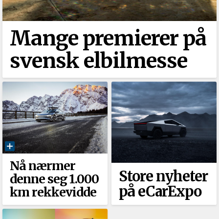
Mange premierer på
svensk elbilmesse
Nå nærmer
Store nyheter
denne seg 1.000
på eCarExpo
km rekkevidde