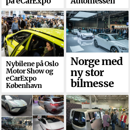
på eCarExpo
Automessen
Norge med
Nybilene på Oslo
ny stor
Motor Show og
eCarExpo
bilmesse
København