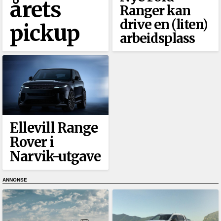
årets
Ranger kan
drive en (liten)
pickup
arbeidsplass
Ellevill Range
Rover i
Narvik-utgave