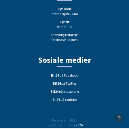
Tips mail:
thomas@bil24.no
Tips tlf:
926 94 120
Ansvarlig redaktør:
Thomas Hildonen
Sosiale medier
Bil24
på Facebook
Bil24
på Twitter
Bil24
på Instagram
Bil24 på Youtube
Personvernvilkår
Lynx Publishing AS
- 2026