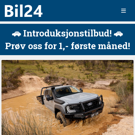
🚗 Introduksjonstilbud! 🚗
Prøv oss for 1,- første måned!