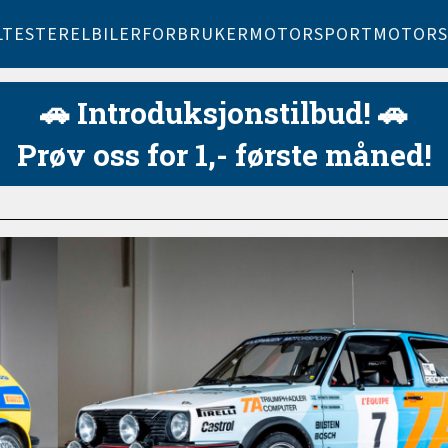
LTESTER
ELBILER
FORBRUKER
MOTORSPORT
MOTORS
🚗 Introduksjonstilbud! 🚗
Prøv oss for 1,- første måned!