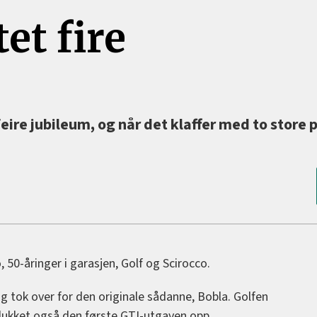
et fire
eire jubileum, og når det klaffer med to store 
 50-åringer i garasjen, Golf og Scirocco.
og tok over for den originale sådanne, Bobla. Golfen
e dukket også den første GTI-utgaven opp.