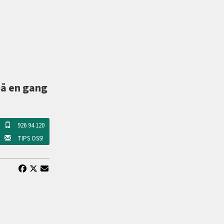
på en gang
926 94 120
TIPS OSS!