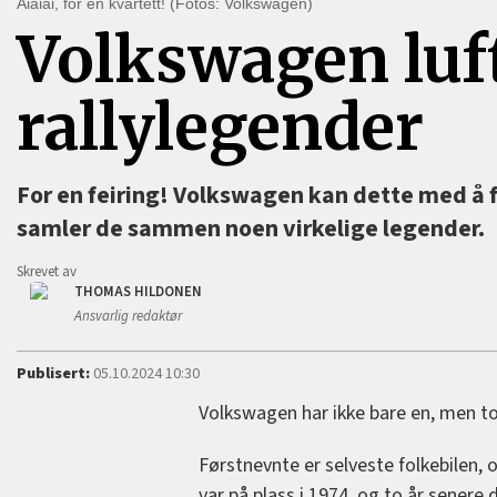
Aiaiai, for en kvartett! (Fotos: Volkswagen)
Volkswagen luft
rallylegender
For en feiring! Volkswagen kan dette med å f
samler de sammen noen virkelige legender.
Skrevet av
THOMAS HILDONEN
Ansvarlig redaktør
Publisert:
05.10.2024 10:30
Volkswagen har ikke bare en, men to,
Førstnevnte er selveste folkebilen, 
var på plass i 1974, og to år sener