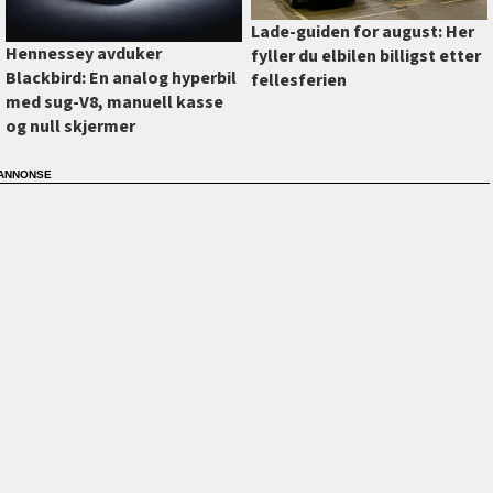
Lade-guiden for august: Her
Hennessey avduker
fyller du elbilen billigst etter
Blackbird: En analog hyperbil
fellesferien
med sug-V8, manuell kasse
og null skjermer