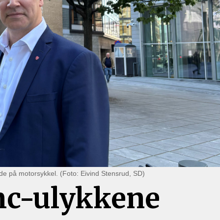
 de på motorsykkel. (Foto: Eivind Stensrud, SD)
mc-ulykkene