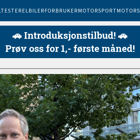
LTESTER
ELBILER
FORBRUKER
MOTORSPORT
MOTORS
🚗 Introduksjonstilbud! 🚗
Prøv oss for 1,- første måned!