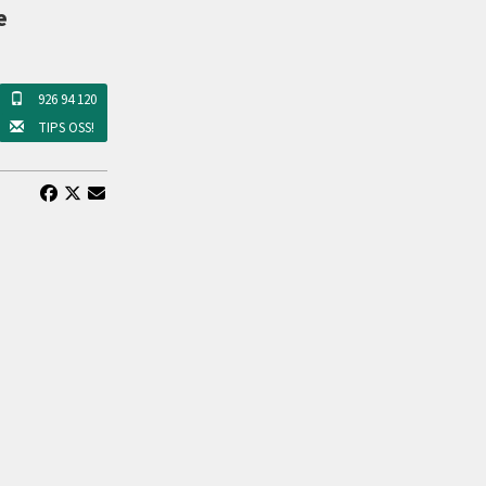
e
926 94 120
TIPS OSS!