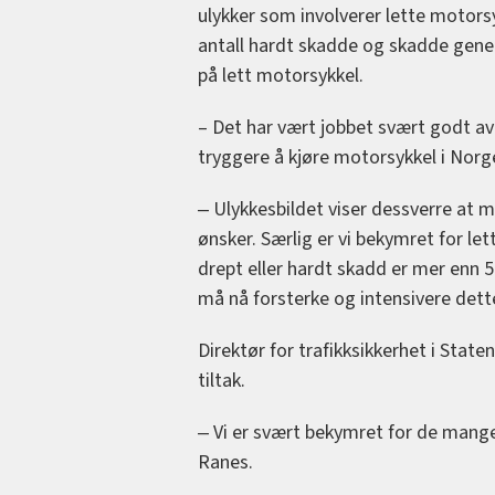
ulykker som involverer lette motors
antall hardt skadde og skadde gener
på lett motorsykkel.
– Det har vært jobbet svært godt av
tryggere å kjøre motorsykkel i Norg
‒ Ulykkesbildet viser dessverre at mc
ønsker. Særlig er vi bekymret for let
drept eller hardt skadd er mer enn 50
må nå forsterke og intensivere dette
Direktør for trafikksikkerhet i State
tiltak.
‒ Vi er svært bekymret for de mange 
Ranes.