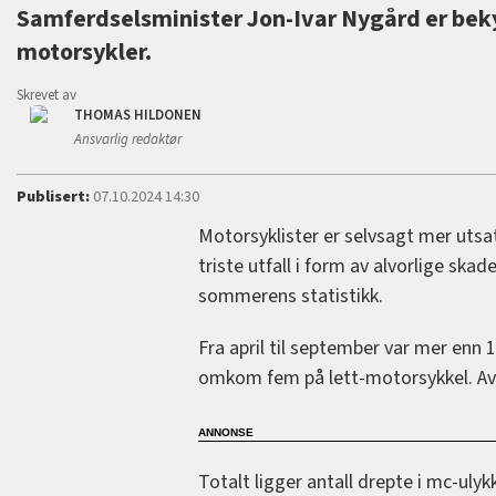
Samferdselsminister Jon-Ivar Nygård er beky
motorsykler.
Skrevet av
THOMAS HILDONEN
Ansvarlig redaktør
Publisert:
07.10.2024 14:30
Motorsyklister er selvsagt mer utsat
triste utfall i form av alvorlige ska
sommerens statistikk.
Fra april til september var mer enn
omkom fem på lett-motorsykkel. Av d
Totalt ligger antall drepte i mc-ulyk