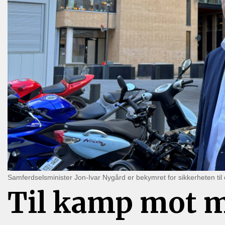
Samferdselsminister Jon-Ivar Nygård er bekymret for sikkerheten til
Til kamp mot 