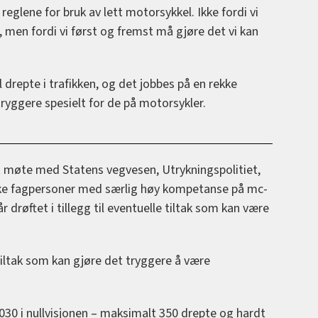
 reglene for bruk av lett motorsykkel. Ikke fordi vi
, men fordi vi først og fremst må gjøre det vi kan
l drepte i trafikken, og det jobbes på en rekke
ryggere spesielt for de på motorsykler.
t møte med Statens vegvesen, Utrykningspolitiet,
ke fagpersoner med særlig høy kompetanse på mc-
 drøftet i tillegg til eventuelle tiltak som kan være
tiltak som kan gjøre det tryggere å være
030 i nullvisjonen – maksimalt 350 drepte og hardt