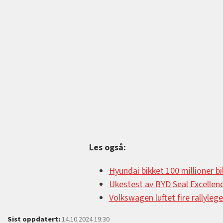
Les også:
Hyundai bikket 100 millioner bi
Ukestest av BYD Seal Excellen
Volkswagen luftet fire rallyleg
Sist oppdatert:
14.10.2024 19:30