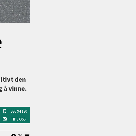
e
itivt den
g å vinne.
926 94 120
TIPS OSS!