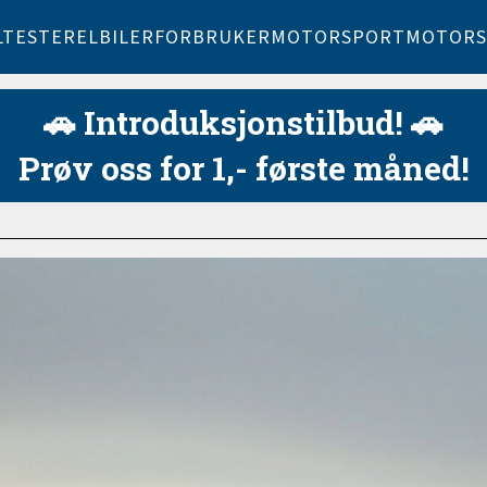
LTESTER
ELBILER
FORBRUKER
MOTORSPORT
MOTORS
🚗 Introduksjonstilbud! 🚗
Prøv oss for 1,- første måned!