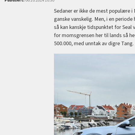
Publisert:
06.10.2024 10:30
Sedaner er ikke de mest populære i 
ganske vanskelig. Men, i en periode 
så kan kanskje tidspunktet for Seal 
for momsgrensen her til lands så h
500.000, med unntak av digre Tang.