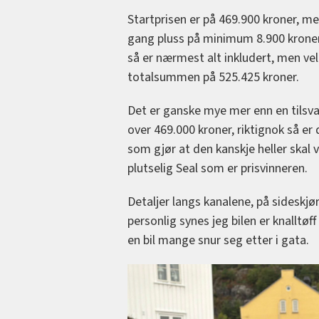
Startprisen er på 469.900 kroner, me
gang pluss på minimum 8.900 kroner f
så er nærmest alt inkludert, men ve
totalsummen på 525.425 kroner.
Det er ganske mye mer enn en tilsva
over 469.000 kroner, riktignok så e
som gjør at den kanskje heller skal
plutselig Seal som er prisvinneren.
Detaljer langs kanalene, på sideskjør
personlig synes jeg bilen er knalltøf
en bil mange snur seg etter i gata.