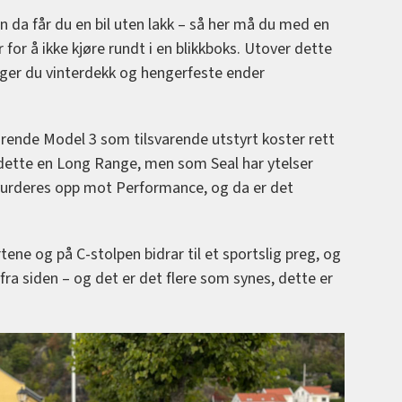
n da får du en bil uten lakk – så her må du med en
or å ikke kjøre rundt i en blikkboks. Utover dette
lger du vinterdekk og hengerfeste ender
rende Model 3 som tilsvarende utstyrt koster rett
r dette en Long Range, men som Seal har ytelser
 vurderes opp mot Performance, og da er det
tene og på C-stolpen bidrar til et sportslig preg, og
f fra siden – og det er det flere som synes, dette er