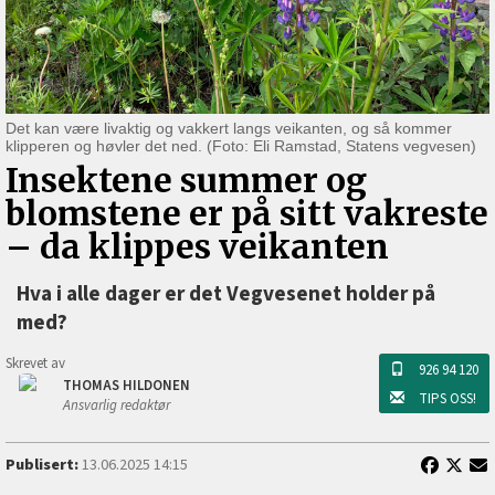
Det kan være livaktig og vakkert langs veikanten, og så kommer
klipperen og høvler det ned. (Foto: Eli Ramstad, Statens vegvesen)
Insektene summer og
blomstene er på sitt vakreste
–⁠ da klippes veikanten
Hva i alle dager er det Vegvesenet holder på
med?
Skrevet av
926 94 120
THOMAS HILDONEN
TIPS OSS!
Ansvarlig redaktør
Publisert:
13.06.2025 14:15