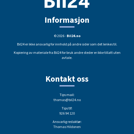
Informasjon
© 2026 -
Bil24.no
Bil24 er ikke ansvarlig for innhold på andre sider som det lenkes til.
Kopiering av materiale fra Bil24 for bruk andre steder er ikke tillatt uten
avtale.
Kontakt oss
Tips mail:
thomas@bil24.no
Tips tlf:
926 94 120
Ansvarlig redaktør:
Thomas Hildonen