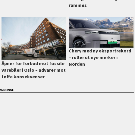
rammes
Chery med ny eksportrekord
–⁠ ruller ut nye merker i
Åpner for forbud mot fossile
Norden
varebiler i Oslo –⁠ advarer mot
tøffe konsekvenser