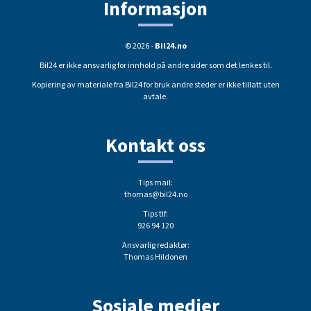
Informasjon
© 2026 -
Bil24.no
Bil24 er ikke ansvarlig for innhold på andre sider som det lenkes til.
Kopiering av materiale fra Bil24 for bruk andre steder er ikke tillatt uten
avtale.
Kontakt oss
Tips mail:
thomas@bil24.no
Tips tlf:
926 94 120
Ansvarlig redaktør:
Thomas Hildonen
Sosiale medier