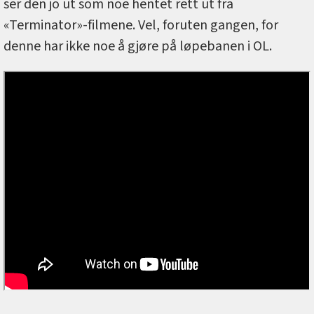
ser den jo ut som noe hentet rett ut fra
«Terminator»-filmene. Vel, foruten gangen, for
denne har ikke noe å gjøre på løpebanen i OL.