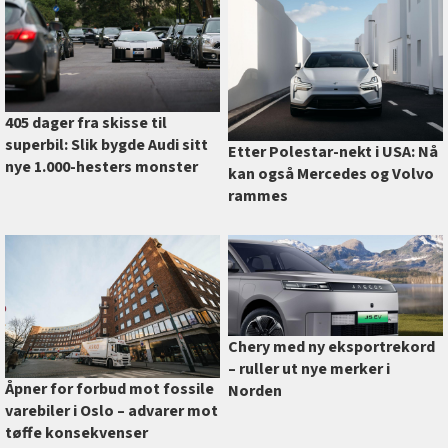
405 dager fra skisse til
superbil: Slik bygde Audi sitt
Etter Polestar-nekt i USA: Nå
nye 1.000-hesters monster
kan også Mercedes og Volvo
rammes
Chery med ny eksportrekord
–⁠ ruller ut nye merker i
Åpner for forbud mot fossile
Norden
varebiler i Oslo –⁠ advarer mot
tøffe konsekvenser