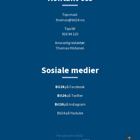
Tips mail:
thomas@bil24.no
Tips tlf:
926 94 120
Ansvarlig redaktør:
Thomas Hildonen
Sosiale medier
Bil24
på Facebook
Bil24
på Twitter
Bil24
på Instagram
Bil24 på Youtube
Personvernvilkår