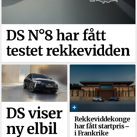
DS N°8 har fått
testet rekkevidden
DS viser
Rekkeviddekonge
ny elbil
har fått startpris ‒
i Frankrike