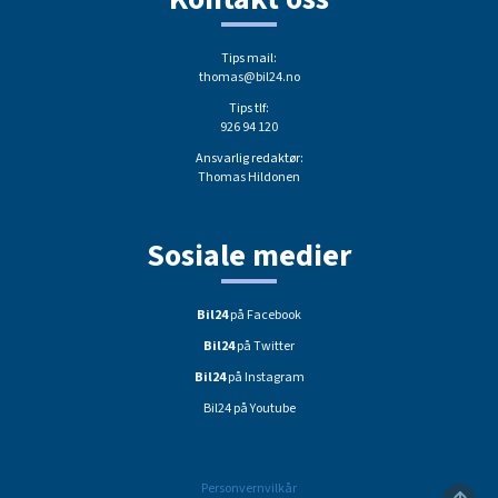
Tips mail:
thomas@bil24.no
Tips tlf:
926 94 120
Ansvarlig redaktør:
Thomas Hildonen
Sosiale medier
Bil24
på Facebook
Bil24
på Twitter
Bil24
på Instagram
Bil24 på Youtube
Personvernvilkår