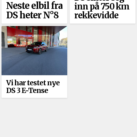
Neste elbil fra
inn på 750 km
DS heter N°8
rekkevidde
Vi har testet nye
DS 3 E-Tense