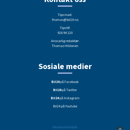
Tips mail:
thomas@bil24.no
Tips tlf:
926 94 120
Ansvarlig redaktør:
Thomas Hildonen
Sosiale medier
Bil24
på Facebook
Bil24
på Twitter
Bil24
på Instagram
Bil24 på Youtube
Personvernvilkår