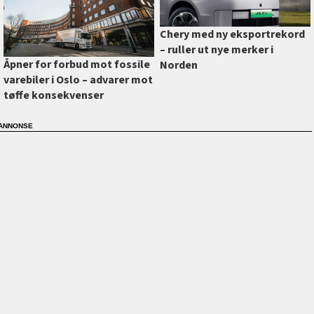
Chery med ny eksportrekord
–⁠ ruller ut nye merker i
Åpner for forbud mot fossile
Norden
varebiler i Oslo –⁠ advarer mot
tøffe konsekvenser