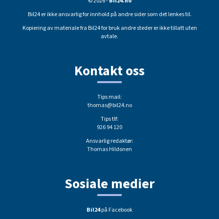
© 2026 -
Bil24.no
Bil24 er ikke ansvarlig for innhold på andre sider som det lenkes til.
Kopiering av materiale fra Bil24 for bruk andre steder er ikke tillatt uten
avtale.
Kontakt oss
Tips mail:
thomas@bil24.no
Tips tlf:
926 94 120
Ansvarlig redaktør:
Thomas Hildonen
Sosiale medier
Bil24
på Facebook