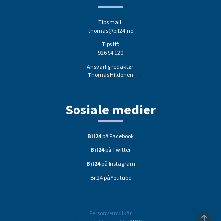
Tips mail:
thomas@bil24.no
Tips tlf:
926 94 120
Ansvarlig redaktør:
Thomas Hildonen
Sosiale medier
Bil24
på Facebook
Bil24
på Twitter
Bil24
på Instagram
Bil24 på Youtube
Personvernvilkår