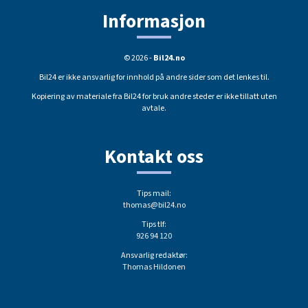
Informasjon
© 2026 -
Bil24.no
Bil24 er ikke ansvarlig for innhold på andre sider som det lenkes til.
Kopiering av materiale fra Bil24 for bruk andre steder er ikke tillatt uten
avtale.
Kontakt oss
Tips mail:
thomas@bil24.no
Tips tlf:
926 94 120
Ansvarlig redaktør:
Thomas Hildonen