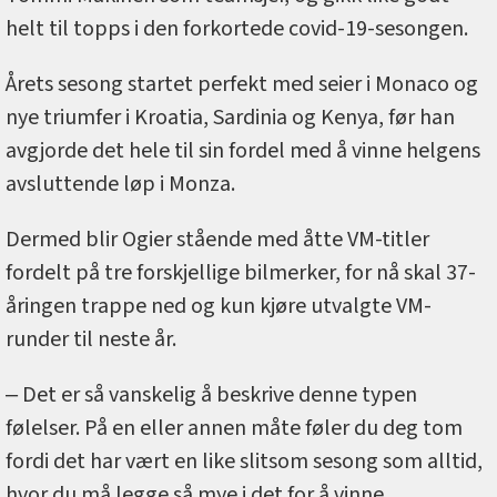
helt til topps i den forkortede covid-19-sesongen.
Årets sesong startet perfekt med seier i Monaco og
nye triumfer i Kroatia, Sardinia og Kenya, før han
avgjorde det hele til sin fordel med å vinne helgens
avsluttende løp i Monza.
Dermed blir Ogier stående med åtte VM-titler
fordelt på tre forskjellige bilmerker, for nå skal 37-
åringen trappe ned og kun kjøre utvalgte VM-
runder til neste år.
‒ Det er så vanskelig å beskrive denne typen
følelser. På en eller annen måte føler du deg tom
fordi det har vært en like slitsom sesong som alltid,
hvor du må legge så mye i det for å vinne