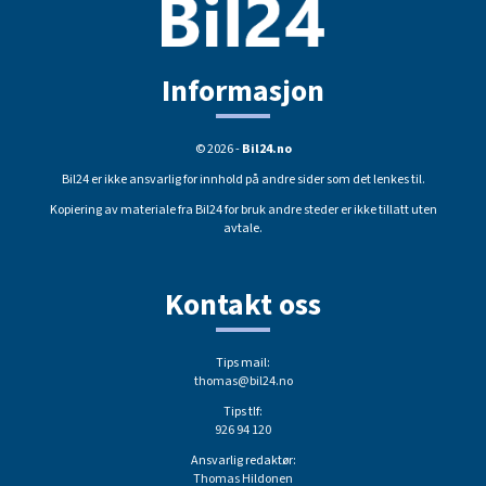
Informasjon
© 2026 -
Bil24.no
Bil24 er ikke ansvarlig for innhold på andre sider som det lenkes til.
Kopiering av materiale fra Bil24 for bruk andre steder er ikke tillatt uten
avtale.
Kontakt oss
Tips mail:
thomas@bil24.no
Tips tlf:
926 94 120
Ansvarlig redaktør:
Thomas Hildonen