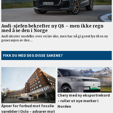
FIKK DU MED DEG DISSE SAKENE?
Chery med ny eksportrekord
–⁠ ruller ut nye merker i
Åpner for forbud mot fossile
Norden
varebiler i Oslo –⁠ advarer mot