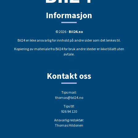
Informasjon
© 2026 -
Bil24.no
Bil24 er ikke ansvarlig for innhold på andre sider som det lenkes til.
Kopiering av materiale fra Bil24 for bruk andre steder er ikke tillatt uten
avtale.
Kontakt oss
Tips mail:
thomas@bil24.no
Tips tlf:
926 94 120
Ansvarlig redaktør:
Thomas Hildonen