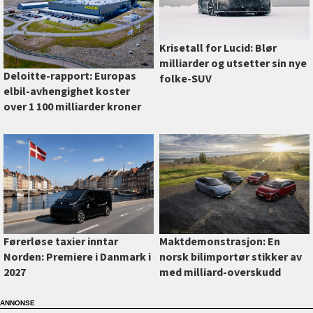
Krisetall for Lucid: Blør
milliarder og utsetter sin nye
Deloitte-rapport: Europas
folke-SUV
elbil-avhengighet koster
over 1 100 milliarder kroner
Førerløse taxier inntar
Maktdemonstrasjon: En
Norden: Premiere i Danmark i
norsk bilimportør stikker av
2027
med milliard-overskudd