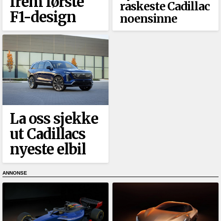
frem første
raskeste Cadillac
F1-design
noensinne
La oss sjekke
ut Cadillacs
nyeste elbil