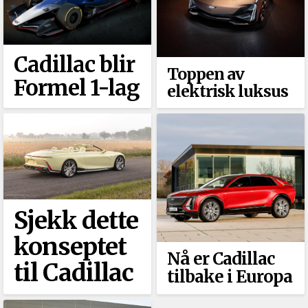
Cadillac blir
Toppen av
Formel 1-lag
elektrisk luksus
Sjekk dette
konseptet
Nå er Cadillac
til Cadillac
tilbake i Europa