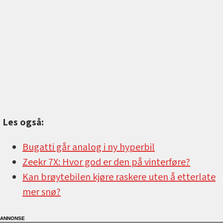
Les også:
Bugatti går analog i ny hyperbil
Zeekr 7X: Hvor god er den på vinterføre?
Kan brøytebilen kjøre raskere uten å etterlate
mer snø?