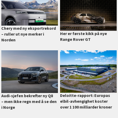
Chery med ny eksportrekord
Her er første kikk på nye
–⁠ ruller ut nye merker i
Range Rover GT
Norden
Deloitte-rapport: Europas
Audi-sjefen bekrefter ny Q8
elbil-avhengighet koster
–⁠ men ikke regn med å se den
over 1 100 milliarder kroner
i Norge