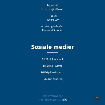
Tips mail:
thomas@bil24.no
Tips tlf:
926 94 120
Ansvarlig redaktør:
Thomas Hildonen
Sosiale medier
Bil24
på Facebook
Bil24
på Twitter
Bil24
på Instagram
Bil24 på Youtube
Personvernvilkår
Lynx Publishing AS
- 2026