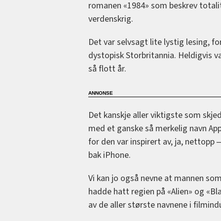
romanen «1984» som beskrev totalita
verdenskrig.
Det var selvsagt lite lystig lesing, 
dystopisk Storbritannia. Heldigvis va
så flott år.
Det kanskje aller viktigste som skje
med et ganske så merkelig navn Appl
for den var inspirert av, ja, nettopp 
bak iPhone.
Vi kan jo også nevne at mannen som
hadde hatt regien på «Alien» og «Bla
av de aller største navnene i filmind