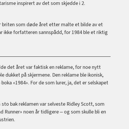
risme inspirert av det som skjedde i 2.
for briten som døde året etter malte et bilde av et
r ikke forfatteren sannspådd, for 1984 ble et riktig
dde det året var faktisk en reklame, for noe nytt
e dukket på skjermene. Den reklame ble ikonisk,
‒ boka «1984». For de som lurer, ja, det er selskapet
 sto bak reklamen var selveste Ridley Scott, som
d Runner» noen år tidligere ‒ og som skulle bli en
ustrien.