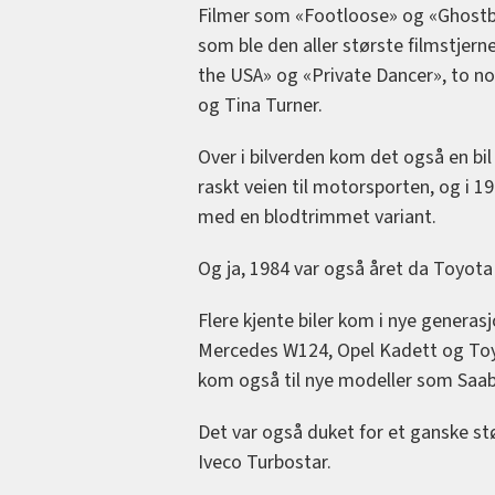
Filmer som «Footloose» og «Ghostbu
som ble den aller største filmstjer
the USA» og «Private Dancer», to no
og Tina Turner.
Over i bilverden kom det også en bi
raskt veien til motorsporten, og i 1
med en blodtrimmet variant.
Og ja, 1984 var også året da Toyota
Flere kjente biler kom i nye generas
Mercedes W124, Opel Kadett og Toyo
kom også til nye modeller som Saab
Det var også duket for et ganske stø
Iveco Turbostar.