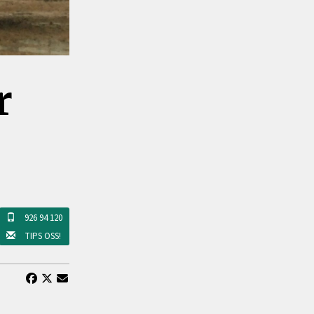
r
926 94 120
TIPS OSS!