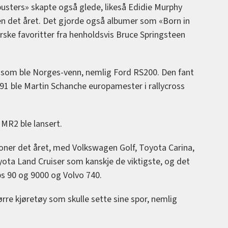
sters» skapte også glede, likeså Edidie Murphy
nen det året. Det gjorde også albumer som «Born in
rske favoritter fra henholdsvis Bruce Springsteen
l som ble Norges-venn, nemlig Ford RS200. Den fant
991 ble Martin Schanche europamester i rallycross
 MR2 ble lansert.
joner det året, med Volkswagen Golf, Toyota Carina,
ta Land Cruiser som kanskje de viktigste, og det
s 90 og 9000 og Volvo 740.
rre kjøretøy som skulle sette sine spor, nemlig