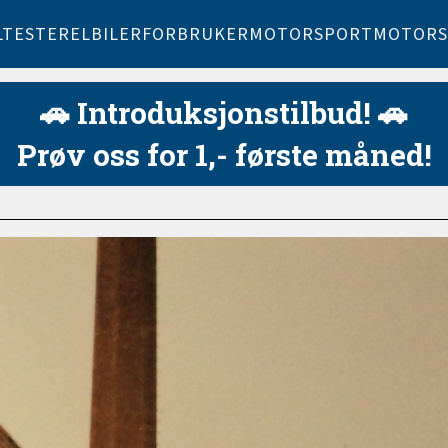
LTESTER
ELBILER
FORBRUKER
MOTORSPORT
MOTORS
🚗 Introduksjonstilbud! 🚗
Prøv oss for 1,- første måned!