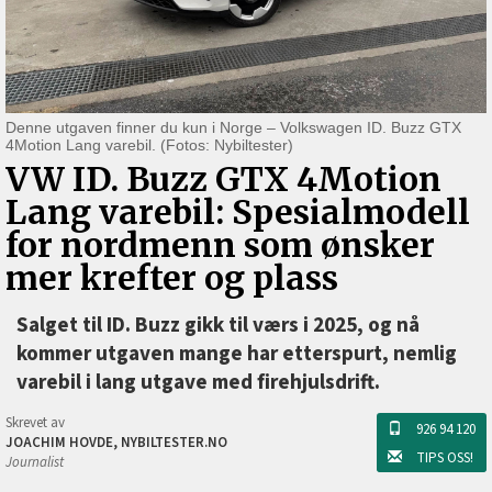
Denne utgaven finner du kun i Norge – Volkswagen ID. Buzz GTX
4Motion Lang varebil. (Fotos: Nybiltester)
VW ID. Buzz GTX 4Motion
Lang varebil: Spesialmodell
for nordmenn som ønsker
mer krefter og plass
Salget til ID. Buzz gikk til værs i 2025, og nå
kommer utgaven mange har etterspurt, nemlig
varebil i lang utgave med firehjulsdrift.
Skrevet av
926 94 120
JOACHIM HOVDE, NYBILTESTER.NO
TIPS OSS!
Journalist