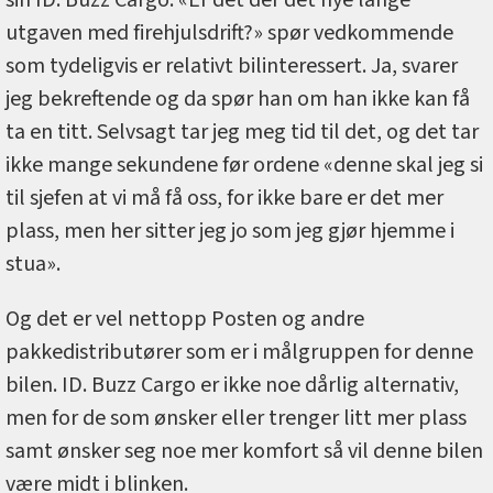
sin ID. Buzz Cargo. «Er det der det nye lange
utgaven med firehjulsdrift?» spør vedkommende
som tydeligvis er relativt bilinteressert. Ja, svarer
jeg bekreftende og da spør han om han ikke kan få
ta en titt. Selvsagt tar jeg meg tid til det, og det tar
ikke mange sekundene før ordene «denne skal jeg si
til sjefen at vi må få oss, for ikke bare er det mer
plass, men her sitter jeg jo som jeg gjør hjemme i
stua».
Og det er vel nettopp Posten og andre
pakkedistributører som er i målgruppen for denne
bilen. ID. Buzz Cargo er ikke noe dårlig alternativ,
men for de som ønsker eller trenger litt mer plass
samt ønsker seg noe mer komfort så vil denne bilen
være midt i blinken.