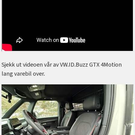
Sjekk ut videoen vår av VW.ID.Buzz GTX 4Motion
lang varebil over.