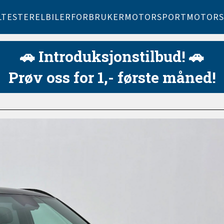
LTESTER
ELBILER
FORBRUKER
MOTORSPORT
MOTORS
🚗 Introduksjonstilbud! 🚗
Prøv oss for 1,- første måned!