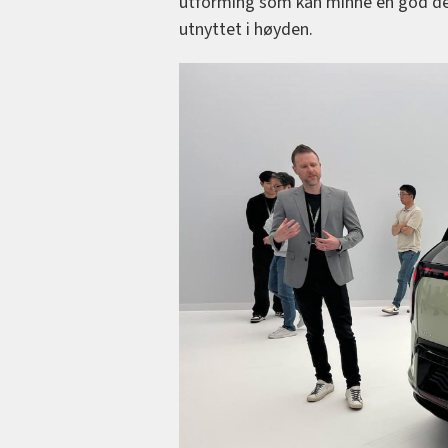
utforming som kan minne en god del
utnyttet i høyden.