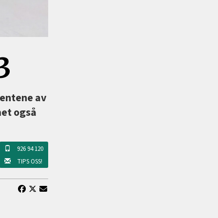
3
rentene av
met også
926 94 120
TIPS OSS!