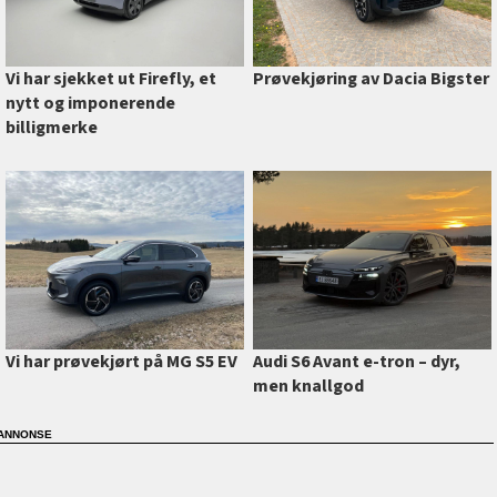
Vi har sjekket ut Firefly, et
Prøvekjøring av Dacia Bigster
nytt og imponerende
billigmerke
Vi har prøvekjørt på MG S5 EV
Audi S6 Avant e-tron –⁠ dyr,
men knallgod