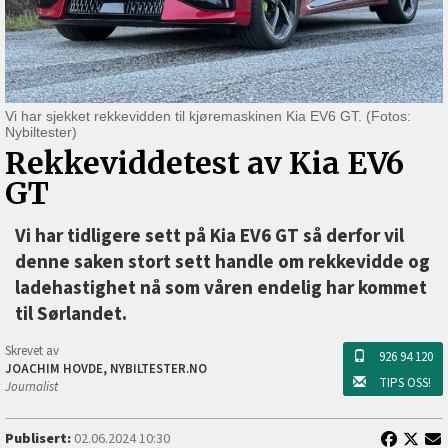
Vi har sjekket rekkevidden til kjøremaskinen Kia EV6 GT. (Fotos:
Nybiltester)
Rekkeviddetest av Kia EV6
GT
Vi har tidligere sett på Kia EV6 GT så derfor vil
denne saken stort sett handle om rekkevidde og
ladehastighet nå som våren endelig har kommet
til Sørlandet.
Skrevet av
926 94 120
JOACHIM HOVDE, NYBILTESTER.NO
TIPS OSS!
Journalist
Publisert:
02.06.2024 10:30