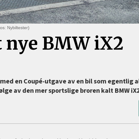
tos: Nybiltester)
lt nye BMW iX2
med en Coupé-utgave av en bil som egentlig a
følge av den mer sportslige broren kalt BMW iX