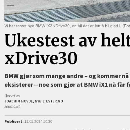
Vi har testet nye BMW iX2 xDrive30, en bil det er lett å bli glad i. (Fo
Ukestest av he
xDrive30
BMW gjør som mange andre –⁠ og kommer nå 
eksisterer ‒ noe som gjør at BMW iX1 nå får 
Skrevet av
JOACHIM HOVDE, NYBILTESTER.NO
Journalist
Publisert:
12.05.2024 10:30