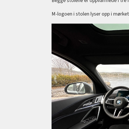
Begge stolene er oppvarmede i tre n
M-logoen i stolen lyser opp i mørket 