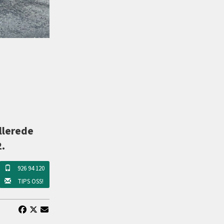
llerede
2.
926 94 120
TIPS OSS!