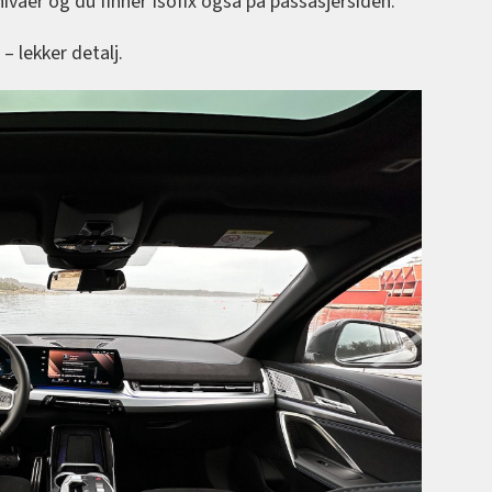
ivåer og du finner Isofix også på passasjersiden.
– lekker detalj.