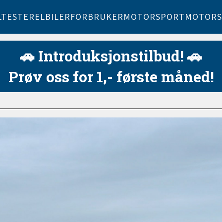
LTESTER
ELBILER
FORBRUKER
MOTORSPORT
MOTORS
🚗 Introduksjonstilbud! 🚗
Prøv oss for 1,- første måned!