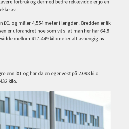
lavere forbruk og dermed bedre rekkevidde er jo en
ekke av.
n iX1 og måler 4,554 meter i lengden. Bredden er lik
sen er uforandret noe som vil si at man her har 64,8
evidde mellom 417-449 kilometer alt avhengig av
gre enn iX1 og har da en egenvekt på 2.098 kilo.
432 kilo.