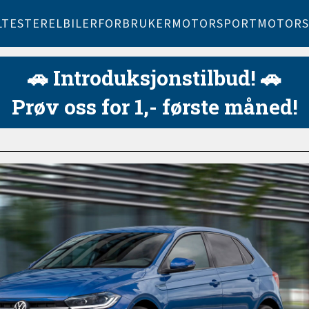
LTESTER
ELBILER
FORBRUKER
MOTORSPORT
MOTORS
🚗 Introduksjonstilbud! 🚗
Prøv oss for 1,- første måned!