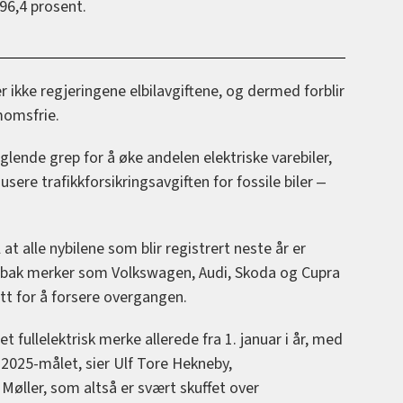
96,4 prosent.
r ikke regjeringene elbilavgiftene, og dermed forblir
 momsfrie.
glende grep for å øke andelen elektriske varebiler,
sere trafikkforsikringsavgiften for fossile biler ‒
 alle nybilene som blir registrert neste år er
år bak merker som Volkswagen, Audi, Skoda og Cupra
itt for å forsere overgangen.
t fullelektrisk merke allerede fra 1. januar i år, med
 2025-målet, sier Ulf Tore Hekneby,
 Møller, som altså er svært skuffet over