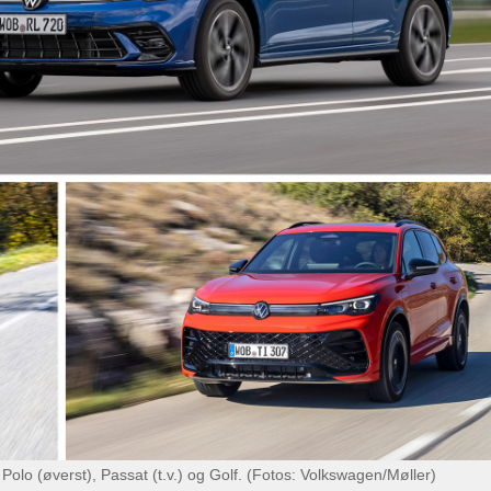
Polo (øverst), Passat (t.v.) og Golf. (Fotos: Volkswagen/Møller)