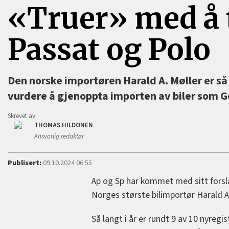
«Truer» med å t
Passat og Polo
Den norske importøren Harald A. Møller er så 
vurdere å gjenoppta importen av biler som Go
Skrevet av
THOMAS HILDONEN
Ansvarlig redaktør
Publisert:
09.10.2024 06:55
Ap og Sp har kommet med sitt forslag
Norges største bilimportør Harald A. 
Så langt i år er rundt 9 av 10 nyregis