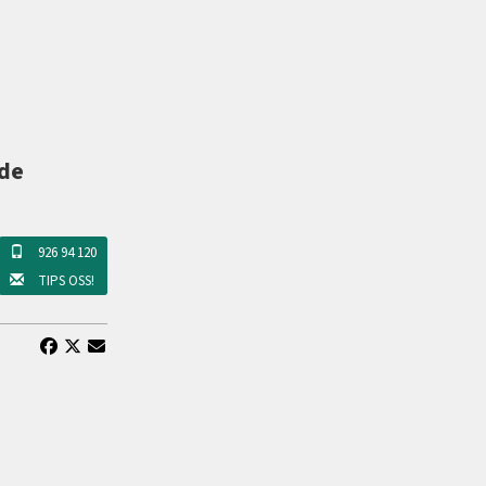
 de
926 94 120
TIPS OSS!