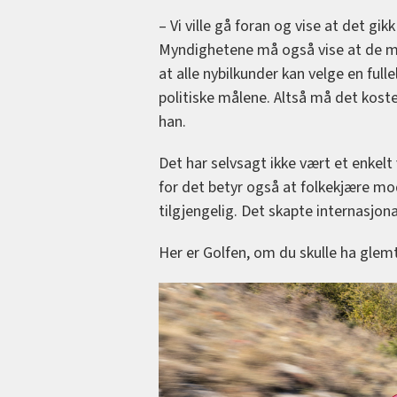
– Vi ville gå foran og vise at det gi
Myndighetene må også vise at de me
at alle nybilkunder kan velge en full
politiske målene. Altså må det koste 
han.
Det har selvsagt ikke vært et enkelt
for det betyr også at folkekjære mo
tilgjengelig. Det skapte internasjona
Her er Golfen, om du skulle ha glem