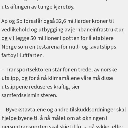
utskiftingen av tunge kjøretøy.
Ap og Sp foreslår også 32,6 milliarder kroner til
vedlikehold og utbygging av jernbaneinfrastruktur,
og vil legge 50 millioner i potten for å etablere
Norge som en testarena for null- og lavutslipps
fartøy i luftfarten.
– Transportsektoren står for en tredel av norske
utslipp, og for å nå klimamålene våre må disse
utslippene reduseres kraftig, sier
samferdselsministeren.
‒ Byvekstavtalene og andre tilskuddsordninger skal
hjelpe byene til å nå målet om at økningen i
persontransporten skal skje til fots, på sykkel eller