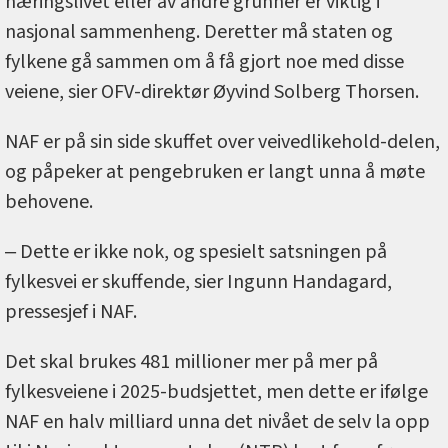
næringslivet eller av andre grunner er viktig i
nasjonal sammenheng. Deretter må staten og
fylkene gå sammen om å få gjort noe med disse
veiene, sier OFV-direktør Øyvind Solberg Thorsen.
NAF er på sin side skuffet over veivedlikehold-delen,
og påpeker at pengebruken er langt unna å møte
behovene.
‒ Dette er ikke nok, og spesielt satsningen på
fylkesvei er skuffende, sier Ingunn Handagard,
pressesjef i NAF.
Det skal brukes 481 millioner mer på mer på
fylkesveiene i 2025-budsjettet, men dette er ifølge
NAF en halv milliard unna det nivået de selv la opp