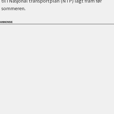
til i Nasjonal transportplan (NTP) lagt fram før
sommeren.