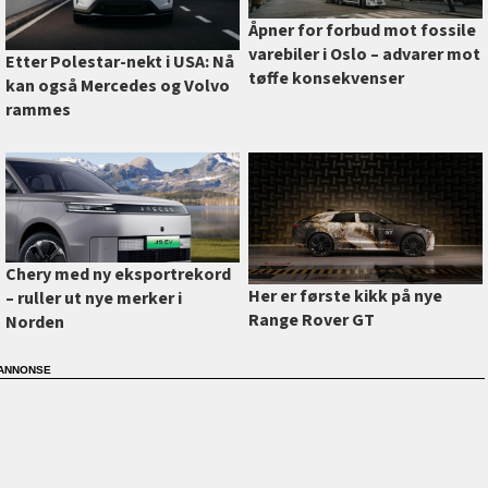
Åpner for forbud mot fossile
varebiler i Oslo –⁠ advarer mot
Etter Polestar-nekt i USA: Nå
tøffe konsekvenser
kan også Mercedes og Volvo
rammes
Chery med ny eksportrekord
Her er første kikk på nye
–⁠ ruller ut nye merker i
Range Rover GT
Norden