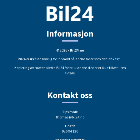
Informasjon
© 2026 -
Bil24.no
Bil24 er ikke ansvarlig for innhold på andre sider som det lenkes til.
Kopiering av materiale fra Bil24 for bruk andre steder er ikke tillatt uten
avtale.
Kontakt oss
Tips mail:
thomas@bil24.no
Tips tlf:
926 94 120