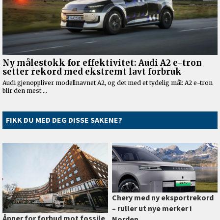
FIKK DU MED DEG DISSE SAKENE?
Chery med ny eksportrekord
–⁠ ruller ut nye merker i
Åpner for forbud mot fossile
Norden