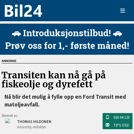
🚗 Introduksjonstilbud! 🚗
Prøv oss for 1,- første måned!
Transiten kan nå gå på
fiskeolje og dyrefett
Nå blir det mulig å fylle opp en Ford Transit med
matoljeavfall.
Skrevet av
926 94 120
THOMAS HILDONEN
TIPS OSS!
Ansvarlig redaktør