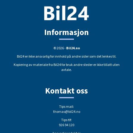
Informasjon
© 2026 -
Bil24.no
Bil24 er ikke ansvarlig for innhold på andre sider som det lenkes til.
Kopiering av materiale fra Bil24 for bruk andre steder er ikke tillatt uten
avtale.
Kontakt oss
Tips mail:
thomas@bil24.no
Tips tlf:
926 94 120