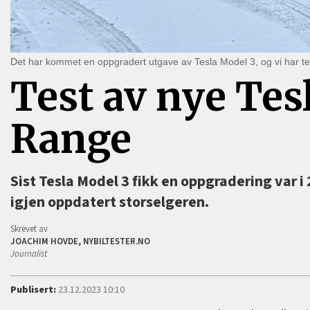
Det har kommet en oppgradert utgave av Tesla Model 3, og vi har tes
Test av nye Tes
Range
Sist Tesla Model 3 fikk en oppgradering var i 
igjen oppdatert storselgeren.
Skrevet av
JOACHIM HOVDE, NYBILTESTER.NO
Journalist
Publisert:
23.12.2023 10:10