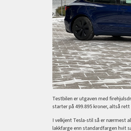
Testbilen er utgaven med firehjulsd
starter på 499.895 kroner, altså re
I velkjent Tesla-stil så er nærmest a
lakkfarge enn standardfargen hvit s