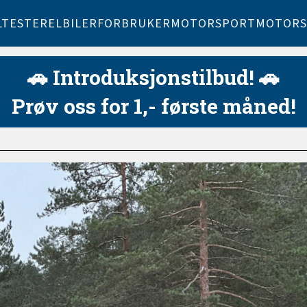
LTESTER
ELBILER
FORBRUKER
MOTORSPORT
MOTORS
🚗 Introduksjonstilbud! 🚗
Prøv oss for 1,- første måned!