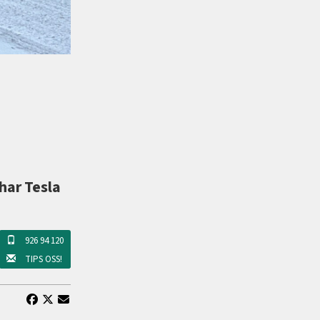
 har Tesla
926 94 120
TIPS OSS!