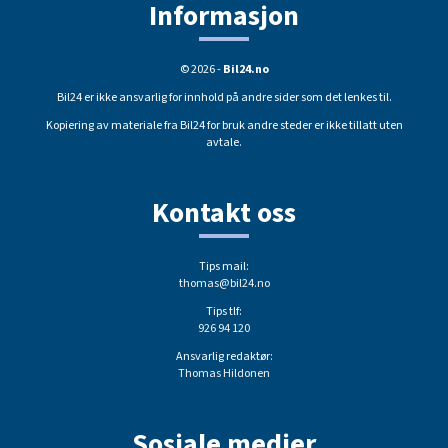
Informasjon
© 2026 -
Bil24.no
Bil24 er ikke ansvarlig for innhold på andre sider som det lenkes til.
Kopiering av materiale fra Bil24 for bruk andre steder er ikke tillatt uten
avtale.
Kontakt oss
Tips mail:
thomas@bil24.no
Tips tlf:
926 94 120
Ansvarlig redaktør:
Thomas Hildonen
Sosiale medier