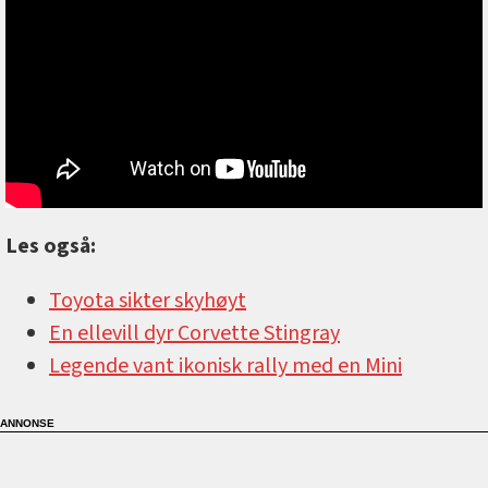
Les også:
Toyota sikter skyhøyt
En ellevill dyr Corvette Stingray
Legende vant ikonisk rally med en Mini