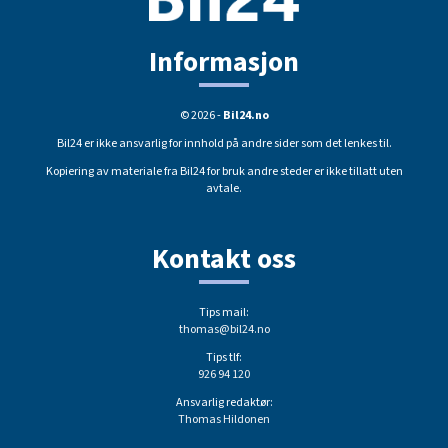
Informasjon
© 2026 -
Bil24.no
Bil24 er ikke ansvarlig for innhold på andre sider som det lenkes til.
Kopiering av materiale fra Bil24 for bruk andre steder er ikke tillatt uten
avtale.
Kontakt oss
Tips mail:
thomas@bil24.no
Tips tlf:
926 94 120
Ansvarlig redaktør:
Thomas Hildonen