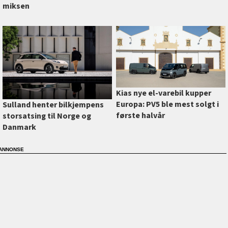
miksen
Kias nye el-varebil kupper
Europa: PV5 ble mest solgt i
Sulland henter bilkjempens
første halvår
storsatsing til Norge og
Danmark