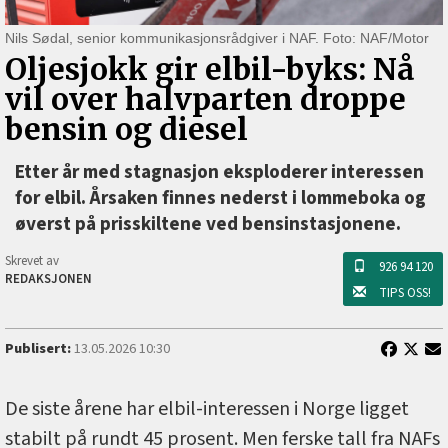
Nils Sødal, senior kommunikasjonsrådgiver i NAF. Foto: NAF/Motor
Oljesjokk gir elbil-byks: Nå
vil over halvparten droppe
bensin og diesel
Etter år med stagnasjon eksploderer interessen
for elbil. Årsaken finnes nederst i lommeboka og
øverst på prisskiltene ved bensinstasjonene.
Skrevet av
926 94 120
REDAKSJONEN
TIPS OSS!
Publisert:
13.05.2026 10:30
De siste årene har elbil-interessen i Norge ligget
stabilt på rundt 45 prosent. Men ferske tall fra NAFs