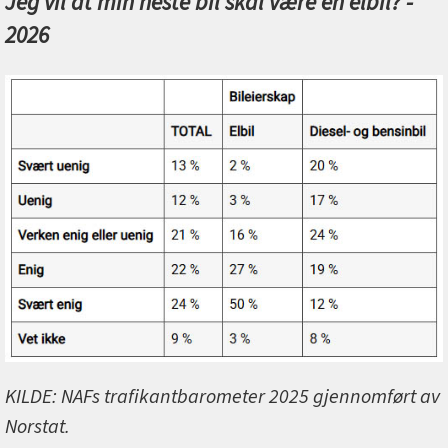
Jeg vil at min neste bil skal være en elbil? -
2026
KILDE: NAFs trafikantbarometer 2025 gjennomført av
Norstat.