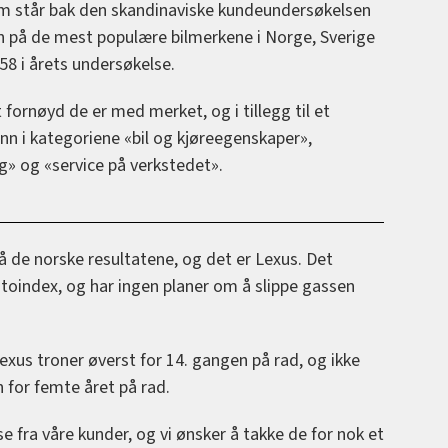
m står bak den skandinaviske kundeundersøkelsen
n på de mest populære bilmerkene i Norge, Sverige
58 i årets undersøkelse.
 fornøyd de er med merket, og i tillegg til et
inn i kategoriene «bil og kjøreegenskaper»,
ing» og «service på verkstedet».
på de norske resultatene, og det er Lexus. Det
toindex, og har ingen planer om å slippe gassen
Lexus troner øverst for 14. gangen på rad, og ikke
 for femte året på rad.
e fra våre kunder, og vi ønsker å takke de for nok et