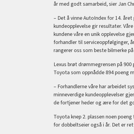
år med godt samarbeid, sier Jan Chr
– Det å vinne AutoIndex for 14. året 
kundeopplevelse gir resultater. Våre
kundene våre en unik opplevelse gje
forhandler til serviceoppfølginger, å
rangerer oss som beste bilmerke på 
Lexus brøt drømmegrensen på 900 p
Toyota som oppnådde 894 poeng med
– Forhandlerne våre har arbeidet sy
minneverdige kundeopplevelser gje
de fortjener heder og ære for det g
Toyota knep 2. plassen noen poeng
for dobbeltseier også i år. Det er re