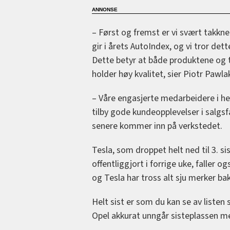
– Først og fremst er vi svært takkn
gir i årets AutoIndex, og vi tror det
Dette betyr at både produktene og t
holder høy kvalitet, sier Piotr Pawl
– Våre engasjerte medarbeidere i he
tilby gode kundeopplevelser i salgsf
senere kommer inn på verkstedet.
Tesla, som droppet helt ned til 3. s
offentliggjort i forrige uke, faller 
og Tesla har tross alt sju merker ba
Helt sist er som du kan se av liste
Opel akkurat unngår sisteplassen 