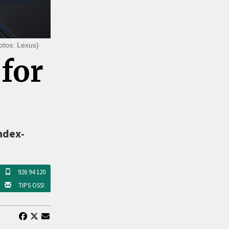
Fotos: Lexus)
 for
index-
926 94 120
TIPS OSS!