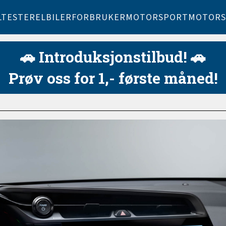
LTESTER
ELBILER
FORBRUKER
MOTORSPORT
MOTORS
🚗 Introduksjonstilbud! 🚗
Prøv oss for 1,- første måned!