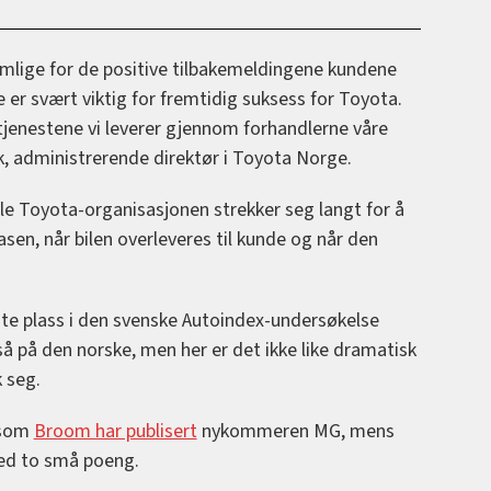
emlige for de positive tilbakemeldingene kundene
te er svært viktig for fremtidig suksess for Toyota.
jenestene vi leverer gjennom forhandlerne våre
ak, administrerende direktør i Toyota Norge.
le Toyota-organisasjonen strekker seg langt for å
asen, når bilen overleveres til kunde og når den
iste plass i den svenske Autoindex-undersøkelse
også på den norske, men her er det ikke like dramatisk
k seg.
n som
Broom har publisert
nykommeren MG, mens
med to små poeng.