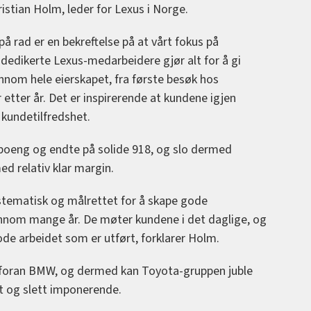
istian Holm, leder for Lexus i Norge.
på rad er en bekreftelse på at vårt fokus på
 dedikerte Lexus-medarbeidere gjør alt for å gi
nnom hele eierskapet, fra første besøk hos
r etter år. Det er inspirerende at kundene igjen
kundetilfredshet.
oeng og endte på solide 918, og slo dermed
 relativ klar margin.
stematisk og målrettet for å skape gode
nnom mange år. De møter kundene i det daglige, og
ode arbeidet som er utført, forklarer Holm.
 foran BMW, og dermed kan Toyota-gruppen juble
tt og slett imponerende.