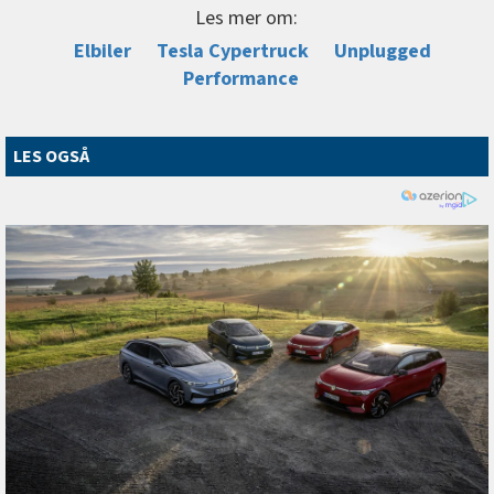
Les mer om:
Elbiler
Tesla Cypertruck
Unplugged
Performance
LES OGSÅ