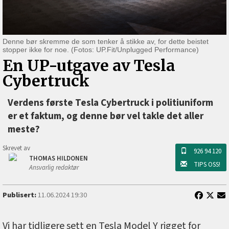
Denne bør skremme de som tenker å stikke av, for dette beistet
stopper ikke for noe. (Fotos: UP.Fit/Unplugged Performance)
En UP-utgave av Tesla
Cybertruck
Verdens første Tesla Cybertruck i politiuniform
er et faktum, og denne bør vel takle det aller
meste?
Skrevet av
926 94 120
THOMAS HILDONEN
TIPS OSS!
Ansvarlig redaktør
Publisert:
11.06.2024 19:30
Vi har tidligere sett en Tesla Model Y rigget for