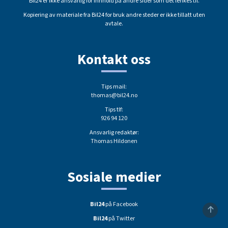
Bil24 er ikke ansvarlig for innhold på andre sider som det lenkes til.
Kopiering av materiale fra Bil24 for bruk andre steder er ikke tillatt uten
avtale.
Kontakt oss
Tips mail:
thomas@bil24.no
Tips tlf:
926 94 120
Ansvarlig redaktør:
Thomas Hildonen
Sosiale medier
Bil24
på Facebook
Bil24
på Twitter