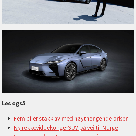
Les også:
Fem biler stakk av med høythengende priser
Ny rekkeviddekonge-SUV på vei til Norge