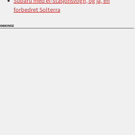
Subaru med el-stasjonsvogn, og ja, en
forbedret Solterra