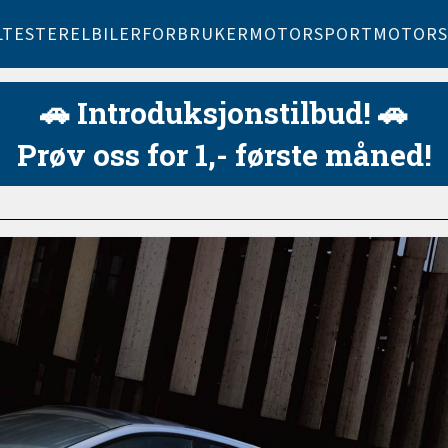
LTESTER
ELBILER
FORBRUKER
MOTORSPORT
MOTORS
🚗 Introduksjonstilbud! 🚗
Prøv oss for 1,- første måned!