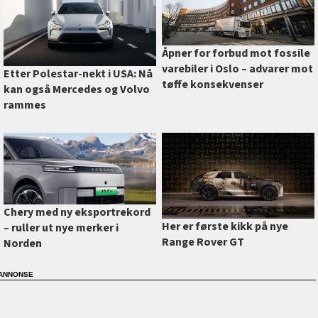
Åpner for forbud mot fossile
varebiler i Oslo –⁠ advarer mot
Etter Polestar-nekt i USA: Nå
tøffe konsekvenser
kan også Mercedes og Volvo
rammes
Chery med ny eksportrekord
Her er første kikk på nye
–⁠ ruller ut nye merker i
Range Rover GT
Norden