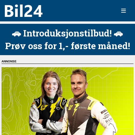
🚗 Introduksjonstilbud! 🚗
Prøv oss for 1,- første måned!