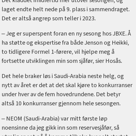
Det kladdet imidlertid mer utover sesongen, og
laget endte helt nede på 9. plass i sammendraget.
Det er altså angrep som teller i 2023.
‒ Jeg er superspent foran en ny sesong hos JBXE. Å
ha støtte og ekspertise fra både Jenson og Heikki,
to tidligere Formel 1-førere, vil hjelpe meg å
fortsette utviklingen min som sjåfør, sier Hosås.
Det hele braker løs i Saudi-Arabia neste helg, og
nytt av året er det at det skal kjøre to konkurranser
under hver av de fem hovedrundene. Det betyr
altså 10 konkurranser gjennom hele sesongen.
‒ NEOM (Saudi-Arabia) var mitt første løp
noensinne da jeg gikk inn som reservesjåfør, så