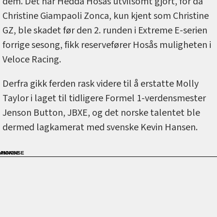
dem. Det har Hedda Hosås utvilsomt gjort, for da
Christine Giampaoli Zonca, kun kjent som Christine
GZ, ble skadet før den 2. runden i Extreme E-serien
forrige sesong, fikk reservefører Hosås muligheten i
Veloce Racing.
Derfra gikk ferden rask videre til å erstatte Molly
Taylor i laget til tidligere Formel 1-verdensmester
Jenson Button, JBXE, og det norske talentet ble
dermed lagkamerat med svenske Kevin Hansen.