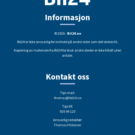
Informasjon
© 2026 -
Bil24.no
Bil24 er ikke ansvarlig for innhold på andre sider som det lenkes til.
Kopiering av materiale fra Bil24 for bruk andre steder er ikke tillatt uten
avtale.
Kontakt oss
Tips mail:
thomas@bil24.no
Tips tlf:
926 94 120
Ansvarlig redaktør:
Thomas Hildonen