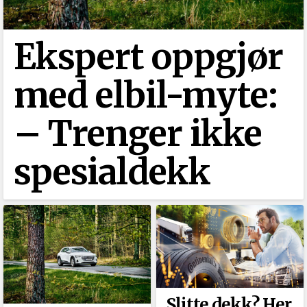
Ekspert oppgjør
med elbil-myte:
–⁠ Trenger ikke
spesialdekk
Slitte dekk? Her