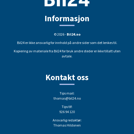
Informasjon
© 2026 -
Bil24.no
Bil24 er ikke ansvarlig for innhold på andre sider som det lenkes til.
Kopiering av materiale fra Bil24 for bruk andre steder er ikke tillatt uten
avtale.
Kontakt oss
Tips mail:
thomas@bil24.no
Tips tlf:
926 94 120
Ansvarlig redaktør:
Thomas Hildonen