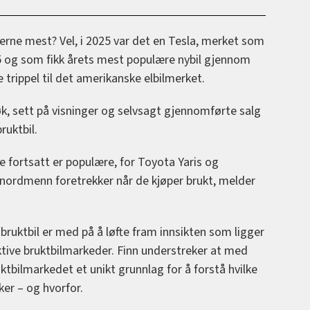
øperne mest? Vel, i 2025 var det en Tesla, merket som
25 og som fikk årets mest populære nybil gjennom
 trippel til det amerikanske elbilmerket.
søk, sett på visninger og selvsagt gjennomførte salg
ruktbil.
e fortsatt er populære, for Toyota Yaris og
e nordmenn foretrekker når de kjøper brukt, melder
 bruktbil er med på å løfte fram innsikten som ligger
ktive bruktbilmarkeder. Finn understreker at med
ruktbilmarkedet et unikt grunnlag for å forstå hvilke
er – og hvorfor.