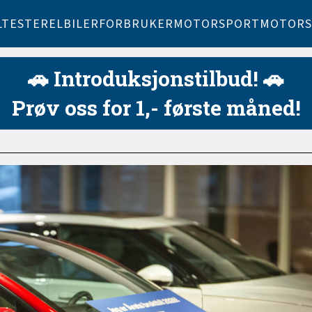
LTESTER
ELBILER
FORBRUKER
MOTORSPORT
MOTORS
🚗 Introduksjonstilbud! 🚗
Prøv oss for 1,- første måned!