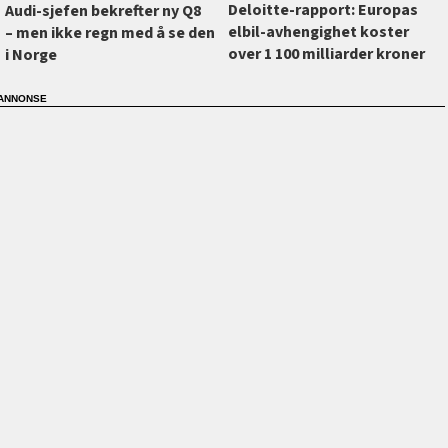
Deloitte-rapport: Europas
Audi-sjefen bekrefter ny Q8
elbil-avhengighet koster
–⁠ men ikke regn med å se den
over 1 100 milliarder kroner
i Norge