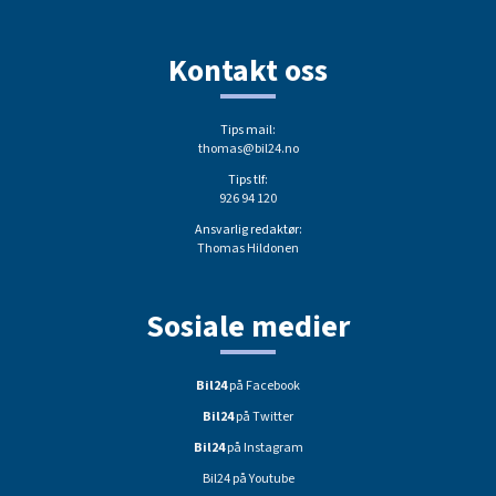
Kontakt oss
Tips mail:
thomas@bil24.no
Tips tlf:
926 94 120
Ansvarlig redaktør:
Thomas Hildonen
Sosiale medier
Bil24
på Facebook
Bil24
på Twitter
Bil24
på Instagram
Bil24 på Youtube