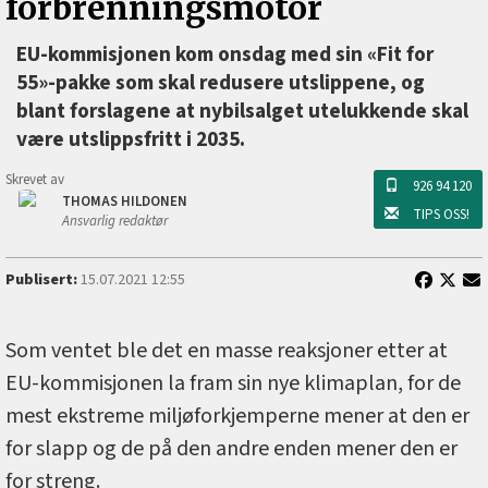
forbrenningsmotor
EU-kommisjonen kom onsdag med sin «Fit for
55»-pakke som skal redusere utslippene, og
blant forslagene at nybilsalget utelukkende skal
være utslippsfritt i 2035.
Skrevet av
926 94 120
THOMAS HILDONEN
TIPS OSS!
Ansvarlig redaktør
Publisert:
15.07.2021 12:55
Som ventet ble det en masse reaksjoner etter at
EU-kommisjonen la fram sin nye klimaplan, for de
mest ekstreme miljøforkjemperne mener at den er
for slapp og de på den andre enden mener den er
for streng.