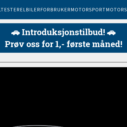
LTESTER
ELBILER
FORBRUKER
MOTORSPORT
MOTORS
🚗 Introduksjonstilbud! 🚗
Prøv oss for 1,- første måned!