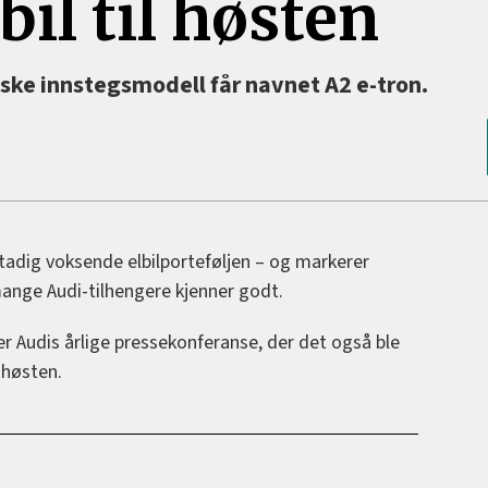
bil til høsten
ske innstegsmodell får navnet A2 e-tron.
 stadig voksende elbilporteføljen – og markerer
ange Audi-tilhengere kjenner godt.
der Audis årlige pressekonferanse, der det også ble
l høsten.