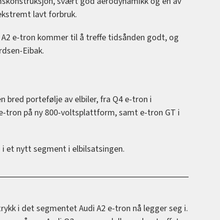
mskonstruksjon, svært god aerodynamikk og en av
ekstremt lavt forbruk.
e A2 e-tron kommer til å treffe tidsånden godt, og
rdsen-Eibak.
 bred portefølje av elbiler, fra Q4 e-tron i
e-tron på ny 800-voltsplattform, samt e-tron GT i
i et nytt segment i elbilsatsingen.
vtrykk i det segmentet Audi A2 e-tron nå legger seg i.