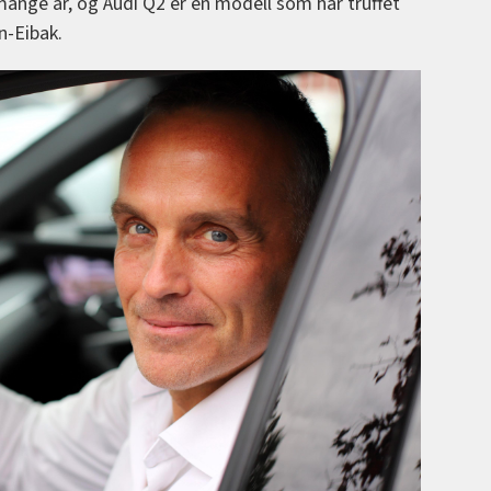
ange år, og Audi Q2 er en modell som har truffet
n-Eibak.