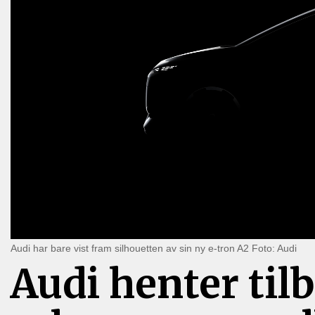
Audi har bare vist fram silhouetten av sin ny e-tron A2 Foto: Audi
Audi henter til