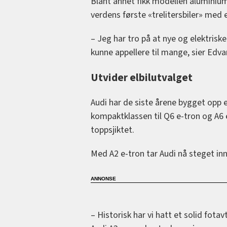
Blant annet fikk modellen aluminiu
verdens første «trelitersbiler» med 
– Jeg har tro på at nye og elektrisk
kunne appellere til mange, sier Edva
Utvider elbilutvalget
Audi har de siste årene bygget opp en
kompaktklassen til Q6 e-tron og A6 
toppsjiktet.
Med A2 e-tron tar Audi nå steget inn 
– Historisk har vi hatt et solid fota